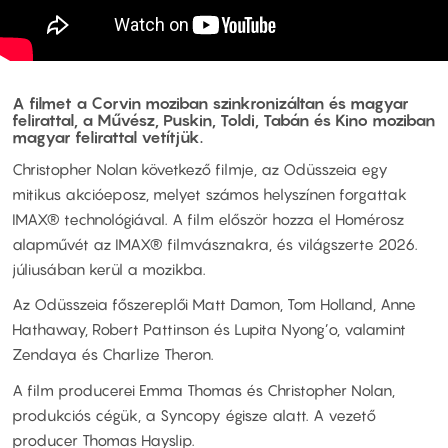
A filmet a Corvin moziban szinkronizáltan és magyar
felirattal, a Művész, Puskin, Toldi, Tabán és Kino moziban
magyar felirattal vetítjük.
Christopher Nolan következő filmje, az Odüsszeia egy
mitikus akcióeposz, melyet számos helyszínen forgattak
IMAX® technológiával. A film először hozza el Homérosz
alapművét az IMAX® filmvásznakra, és világszerte 2026.
júliusában kerül a mozikba.
Az Odüsszeia főszereplői Matt Damon, Tom Holland, Anne
Hathaway, Robert Pattinson és Lupita Nyong’o, valamint
Zendaya és Charlize Theron.
A film producerei Emma Thomas és Christopher Nolan,
produkciós cégük, a Syncopy égisze alatt. A vezető
producer Thomas Hayslip.