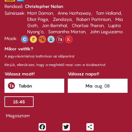
Rendező
Christopher Nolan
Színészek
Matt Damon
Anne Hathaway
Tom Holland
Elliot Page
Zendaya
Robert Pattinson
Mia
Goth
Jon Bernthal
Charlize Theron
Lupita
Nyong'o
Samantha Morton
John Leguizamo
Mozik:
Mikor vetítik?
A jegyvásárláshoz kattintson az időpontra!
Kérjük, ellenőrizze, hogy a megfelelő mozi van-e kiválasztva!
Válassz mozit!
Válassz napot!
Tabán
Ma
aug. 08
15:45
Megosztom
Facebook
Twitter
Share