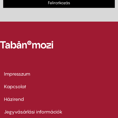
Feliratkozás
Impresszum
Footer
menu
first
Kapcsolat
Házirend
Footer
menu
second
Jegyvásárlási információk