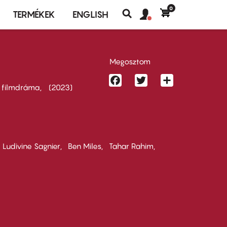
0
Felhasználó
Felhasználói
TERMÉKEK
ENGLISH
fiók
Keresés
fiók
menü
menüje
Megosztom
Facebook
Twitter
Share
 filmdráma
2023
Ludivine Sagnier
Ben Miles
Tahar Rahim