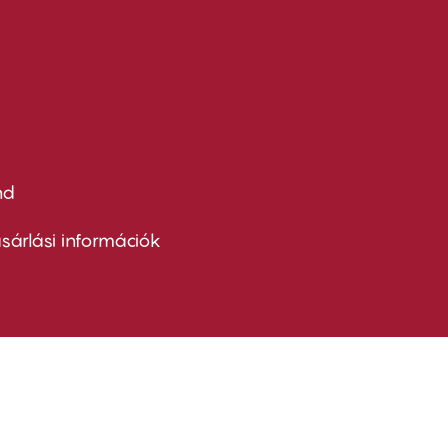
nd
ter
nu
sárlási információk
ond