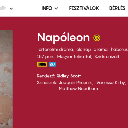
INFO
FESZTIVÁLOK
BÉRLÉS
IT!
Infó,
asztó
esemény,
terembérlés
Napóleon
menü
Történelmi dráma
életrajzi dráma
háborús
157 perc,
Magyar felirattal
Szinkronizált
Rendező
Ridley Scott
Színészek
Joaquin Phoenix
Vanessa Kirby
Matthew Needham