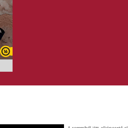
A semmiből jött, elképesztő 