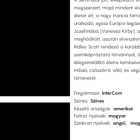
megszerzett, majd mindent elv
életet élt, a nagy francia fo
uralkodó, egész Európa leigázó
Jozefinába (Vanessa Kirby), a
meghódított, azután elveszített
Ridley Scott rendező a korábbi
szemkápráztató látvánnyal, ó
lélegzetelállító életre keltés
induló, császárrá váló, és v
történetét.
Forgalmazó
InterCom
Színes
Színes
Készítő országok
amerikai
Felirat nyelvek
magyar
Szinkron nyelvek
angol
mag