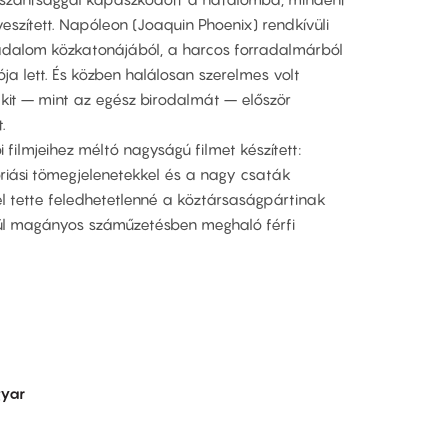
eszített. Napóleon (Joaquin Phoenix) rendkívüli
rradalom közkatonájából, a harcos forradalmárból
ja lett. És közben halálosan szerelmes volt
kit – mint az egész birodalmát – először
.
 filmjeihez méltó nagyságú filmet készített:
riási tömegjelenetekkel és a nagy csaták
ével tette feledhetetlenné a köztársaságpártinak
égül magányos száműzetésben meghaló férfi
yar