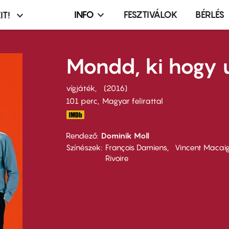
INFO
FESZTIVÁLOK
BÉRLÉS
IT!
Infó,
asztó
esemény,
terembérlés
Mondd, ki hogy 
menü
vígjáték
2016
101 perc,
Magyar felirattal
Rendező
Dominik Moll
Színészek
François Damiens
Vincent Macai
Rivoire