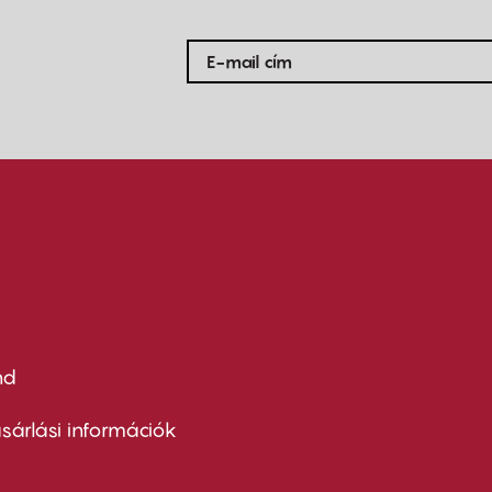
nd
ter
nu
sárlási információk
ond