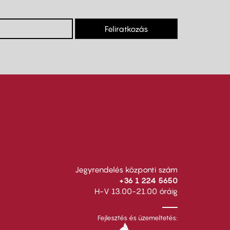
Feliratkozás
Jegyrendelés központi szám
+36 1 224 5650
H-V 13.00-21.00 óráig
Fejlesztés és üzemeltetés: