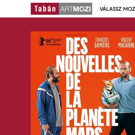
VÁLASSZ MOZ
Mozivál
Ugrás
menü
a
tartalomra