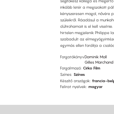
segítőkész kolléga és megértő
inkább letér a megszokott pály
kényszeresen magol, nővére pe
szüleikről. Ráadásul a munkah
dührohamait is el kell viselni
hirtelen megjelenik Philippe l
szabadult az elmegyógyintéze
egymás ellen fordítja a család 
Forgatókönyv
Dominik Moll
Gilles Marchand
Forgalmazó
Cirko Film
Színes
Színes
Készítő országok
francia-bel
Felirat nyelvek
magyar