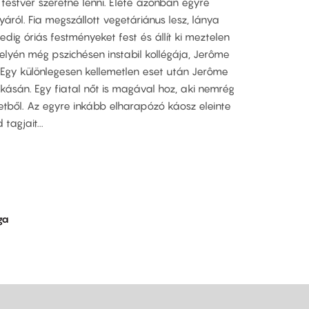
 testvér szeretne lenni. Élete azonban egyre
áról. Fia megszállott vegetáriánus lesz, lánya
dig óriás festményeket fest és állít ki meztelen
elyén még pszichésen instabil kollégája, Jerôme
e. Egy különlegesen kellemetlen eset után Jerôme
akásán. Egy fiatal nőt is magával hoz, aki nemrég
tből. Az egyre inkább elharapózó káosz eleinte
tagjait...
ga