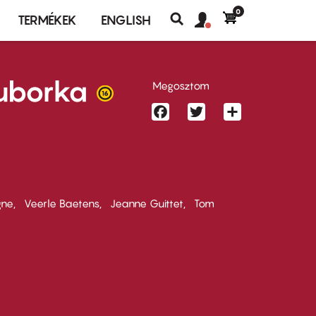
0
Felhasználó
Felhasználói
TERMÉKEK
ENGLISH
fiók
Keresés
fiók
menü
menüje
uborka
Megosztom
Facebook
Twitter
Share
gne
Veerle Baetens
Jeanne Guittet
Tom