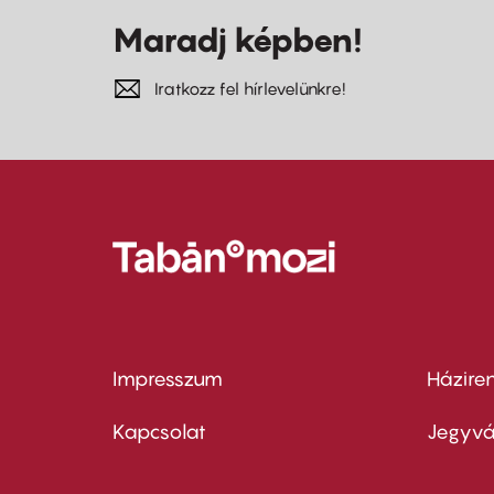
Maradj képben!
Iratkozz fel hírlevelünkre!
Impresszum
Házire
Footer
Foo
menu
me
Kapcsolat
Jegyvá
first
sec