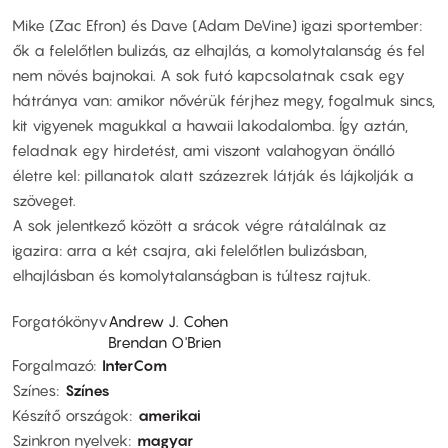
Mike (Zac Efron) és Dave (Adam DeVine) igazi sportember:
ők a felelőtlen bulizás, az elhajlás, a komolytalanság és fel
nem növés bajnokai. A sok futó kapcsolatnak csak egy
hátránya van: amikor nővérük férjhez megy, fogalmuk sincs,
kit vigyenek magukkal a hawaii lakodalomba. Így aztán,
feladnak egy hirdetést, ami viszont valahogyan önálló
életre kel: pillanatok alatt százezrek látják és lájkolják a
szöveget.
A sok jelentkező között a srácok végre rátalálnak az
igazira: arra a két csajra, aki felelőtlen bulizásban,
elhajlásban és komolytalanságban is túltesz rajtuk.
Forgatókönyv
Andrew J. Cohen
Brendan O'Brien
Forgalmazó
InterCom
Színes
Színes
Készítő országok
amerikai
Szinkron nyelvek
magyar