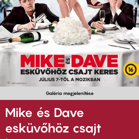
Galéria megjelenítése
Mike és Dave
esküvőhöz csajt