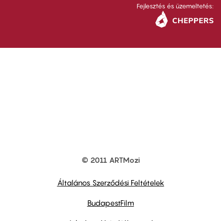
Fejlesztés és üzemeltetés:
© 2011 ARTMozi
Footer
other
links
Általános Szerződési Feltételek
BudapestFilm