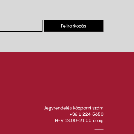
Feliratkozás
Jegyrendelés központi szám
+36 1 224 5650
H-V 13.00-21.00 óráig