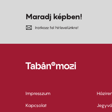
Maradj képben!
Iratkozz fel hírlevelünkre!
Impresszum
Házire
Footer
Foo
menu
me
Kapcsolat
Jegyvá