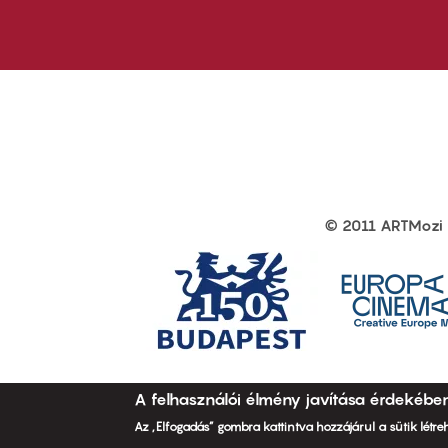
first
sec
© 2011 ARTMozi
Footer
other
links
A felhasználói élmény javítása érdekébe
Az „Elfogadás” gombra kattintva hozzájárul a sütik létr