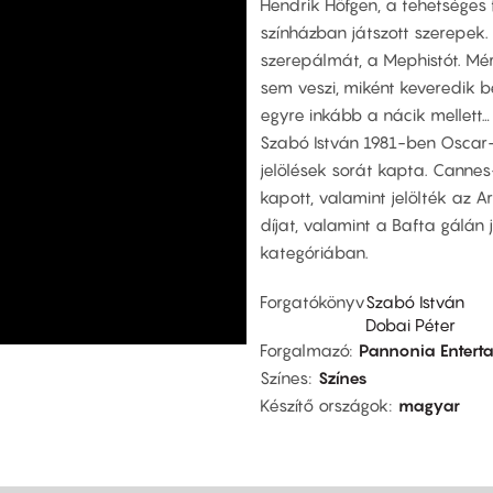
Hendrik Höfgen, a tehetséges f
színházban játszott szerepek.
szerepálmát, a Mephistót. Mérh
sem veszi, miként keveredik b
egyre inkább a nácik mellett…
Szabó István 1981-ben Oscar-d
jelölések sorát kapta. Cannes
kapott, valamint jelölték az A
díjat, valamint a Bafta gálán 
kategóriában.
Forgatókönyv
Szabó István
Dobai Péter
Forgalmazó
Pannonia Entert
Színes
Színes
Készítő országok
magyar