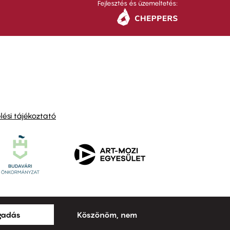
Fejlesztés és üzemeltetés:
ési tájékoztató
ogadás
Köszönöm, nem