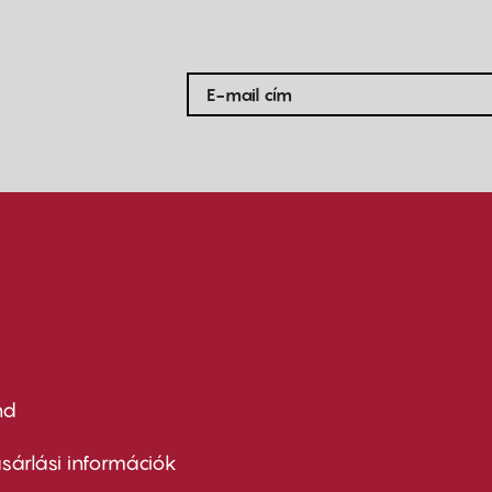
nd
ter
nu
sárlási információk