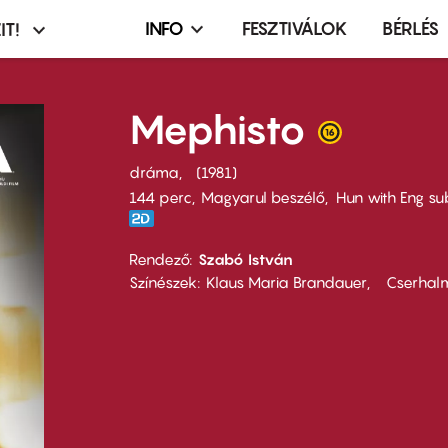
INFO
FESZTIVÁLOK
BÉRLÉS
IT!
Infó,
asztó
esemény,
terembérlés
Mephisto
menü
dráma
1981
144 perc,
Magyarul beszélő
Hun with Eng su
Rendező
Szabó István
Színészek
Klaus Maria Brandauer
Cserhalm