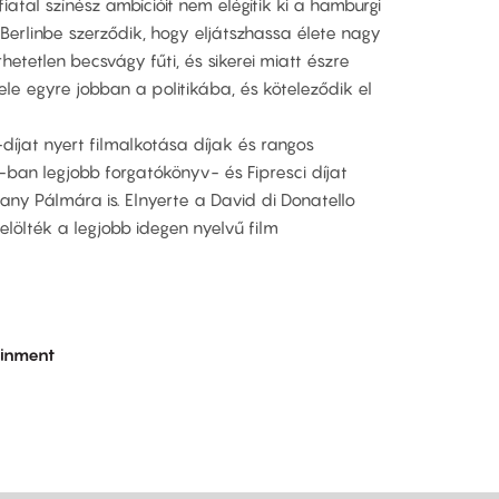
iatal színész ambícióit nem elégítik ki a hamburgi
 Berlinbe szerződik, hogy eljátszhassa élete nagy
etetlen becsvágy fűti, és sikerei miatt észre
ele egyre jobban a politikába, és köteleződik el
íjat nyert filmalkotása díjak és rangos
-ban legjobb forgatókönyv- és Fipresci díjat
rany Pálmára is. Elnyerte a David di Donatello
jelölték a legjobb idegen nyelvű film
ainment