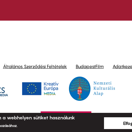
ond
Általános Szerződési Feltételek
BudapestFilm
Adatkezel
n a webhelyen sütiket használunk
Elf
ehozásához.