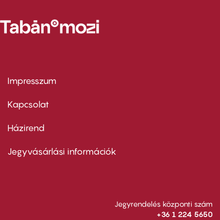
Impresszum
Footer
menu
first
Kapcsolat
Házirend
Footer
menu
second
Jegyvásárlási információk
Jegyrendelés központi szám
+36 1 224 5650