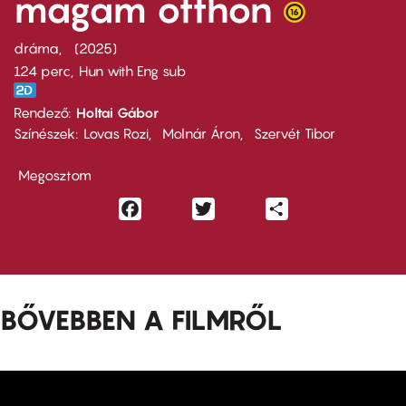
magam otthon
dráma
2025
124 perc,
Hun with Eng sub
Rendező
Holtai Gábor
Színészek
Lovas Rozi
Molnár Áron
Szervét Tibor
Megosztom
Facebook
Twitter
Share
BŐVEBBEN A FILMRŐL