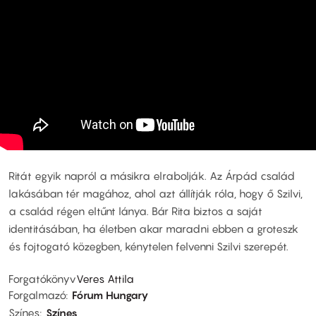
Ritát egyik napról a másikra elrabolják. Az Árpád család
lakásában tér magához, ahol azt állítják róla, hogy ő Szilvi,
a család régen eltűnt lánya. Bár Rita biztos a saját
identitásában, ha életben akar maradni ebben a groteszk
és fojtogató közegben, kénytelen felvenni Szilvi szerepét.
Forgatókönyv
Veres Attila
Forgalmazó
Fórum Hungary
Színes
Színes