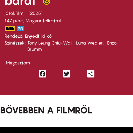
barát
játékfilm
2025
147 perc,
Magyar felirattal
Rendező
Enyedi Ildikó
Színészek
Tony Leung Chiu-Wai
Luna Wedler
Enzo
Brumm
Megosztom
Facebook
Twitter
Share
BŐVEBBEN A FILMRŐL