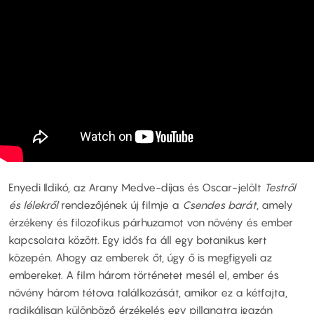
Enyedi Ildikó, az Arany Medve-díjas és Oscar-jelölt
Testről
és lélekről
rendezőjének új filmje a
Csendes barát
, amely
érzékeny és filozofikus párhuzamot von növény és ember
kapcsolata között. Egy idős fa áll egy botanikus kert
közepén. Ahogy az emberek őt, úgy ő is megfigyeli az
embereket. A film három történetet mesél el, ember és
növény három tétova találkozását, amikor ez a kétfajta,
radikálisan különböző érzékelés egy pillanatra igazán