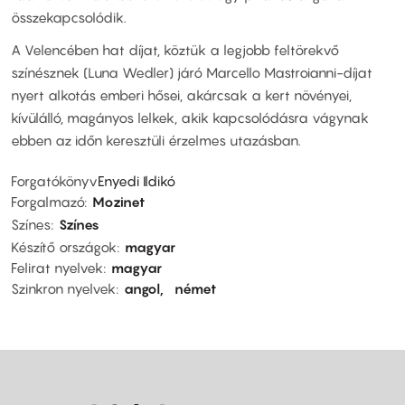
összekapcsolódik.
A Velencében hat díjat, köztük a legjobb feltörekvő
színésznek (Luna Wedler) járó Marcello Mastroianni-díjat
nyert alkotás emberi hősei, akárcsak a kert növényei,
kívülálló, magányos lelkek, akik kapcsolódásra vágynak
ebben az időn keresztüli érzelmes utazásban.
Forgatókönyv
Enyedi Ildikó
Forgalmazó
Mozinet
Színes
Színes
Készítő országok
magyar
Felirat nyelvek
magyar
Szinkron nyelvek
angol
német