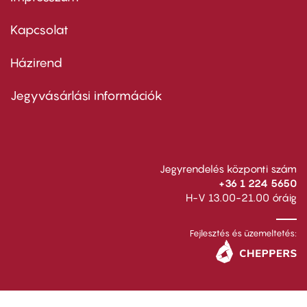
Footer
menu
first
Kapcsolat
Házirend
Footer
menu
second
Jegyvásárlási információk
Jegyrendelés központi szám
+36 1 224 5650
H-V 13.00-21.00 óráig
Fejlesztés és üzemeltetés: