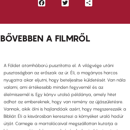
Facebook
Twitter
Share
BŐVEBBEN A FILMRŐL
A Földet atomháború pusztította el. A világvége utáni
pusztaságban az erőszak az úr. Éli, a magányos harcos
nyugatra akar eljutni, hogy beteljesítse küldetését. Van nála
valami, ami értékesebb minden fegyvernél és az
élelmiszernél is. Egy könyv utolsó példánya, amely hitet
adhat az embereknek, hogy van remény az újjászületésre.
Vannak, akik ölni is hajlandóak azért, hogy megszerezzék a
Bibliát. Éli a kisvárosban keresztezi a környéket uraló hadúr
útját. Carnegie a martalócaival megszállottan kutatja a