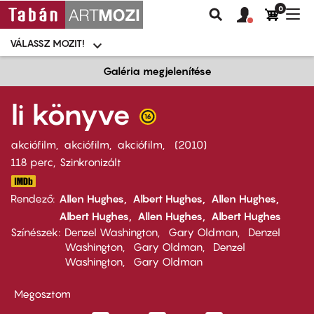
0
Felhasználói
Felhasznál
Nav
Keresés
fiók
fiók
átk
menü
menüje
VÁLASSZ MOZIT!
Moziválasztó
menü
Ugrás
Galéria megjelenítése
a
tartalomra
li könyve
akciófilm
akciófilm
akciófilm
2010
118 perc,
Szinkronizált
Rendező
Allen Hughes
Albert Hughes
Allen Hughes
Albert Hughes
Allen Hughes
Albert Hughes
Színészek
Denzel Washington
Gary Oldman
Denzel
Washington
Gary Oldman
Denzel
Washington
Gary Oldman
Megosztom