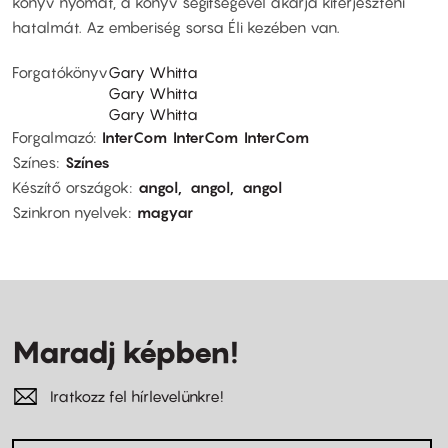
könyv nyomát, a könyv segítségével akarja kiterjeszteni
hatalmát. Az emberiség sorsa Éli kezében van.
Forgatókönyv
Gary Whitta
Gary Whitta
Gary Whitta
Forgalmazó
InterCom
InterCom
InterCom
Színes
Színes
Készítő országok
angol
angol
angol
Szinkron nyelvek
magyar
Maradj képben!
Iratkozz fel hírlevelünkre!