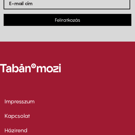
Feliratkozás
Impresszum
Footer
menu
first
Kapcsolat
Házirend
Footer