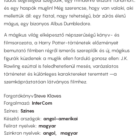
tudós segítségéül szegődik, egy mindenre elszánt tanárnőn…
és egy haspók muglin! Még szerencse, hogy van valaki, aki
mellettük áll: egy fiatal, nagy tehetségű, bár zűrös életű
mágus, egy bizonyos Albus Dumbledore.
A mágikus világ elképesztő népszerűségű könyv- és
filmsorozata, a Harry Potter-történetek előzményeit
bemutató filmben régről ismerős szereplők és új, mágikus
figurák küzdenek a muglik ellen forduló gonosz ellen: J.K.
Rowling ezúttal is feledhetetlenül mesés, varázslatos
történetet és különleges karaktereket teremtett –a
szemkápráztatóan látványos filmhez.
Forgatókönyv
Steve Kloves
Forgalmazó
InterCom
Színes
Színes
Készítő országok
angol-amerikai
Felirat nyelvek
magyar
Szinkron nyelvek
angol
magyar