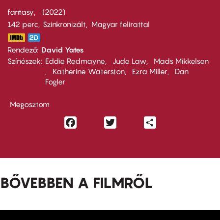
fantasy
2022
142 perc,
Szinkronizált
Magyar felirattal
Rendező
David Yates
Színészek
Eddie Redmayne
Jude Law
Mads Mikkelsen
Katherine Waterston
Ezra Miller
Dan
Fogler
Megosztom
Facebook
Twitter
Share
BŐVEBBEN A FILMRŐL