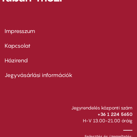
Impresszum
Footer
menu
first
Kapcsolat
Házirend
Footer
menu
second
Jegyvásárlási információk
Jegyrendelés központi szám
+36 1 224 5650
H-V 13.00-21.00 óráig
Fejlesztés és üzemeltetés: