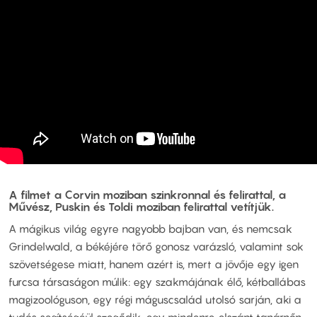
A filmet a Corvin moziban szinkronnal és felirattal, a
Művész, Puskin és Toldi moziban felirattal vetítjük.
A mágikus világ egyre nagyobb bajban van, és nemcsak
Grindelwald, a békéjére törő gonosz varázsló, valamint sok
szövetségese miatt, hanem azért is, mert a jövője egy igen
furcsa társaságon múlik: egy szakmájának élő, kétballábas
magizoológuson, egy régi máguscsalád utolsó sarján, aki a