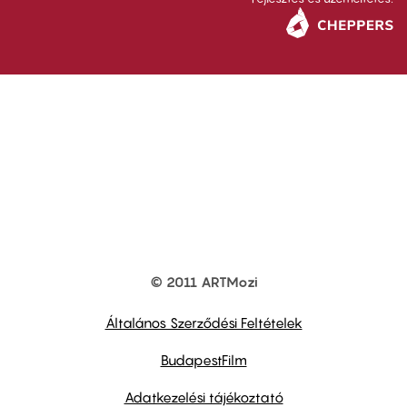
© 2011 ARTMozi
Footer
other
links
Általános Szerződési Feltételek
BudapestFilm
Adatkezelési tájékoztató