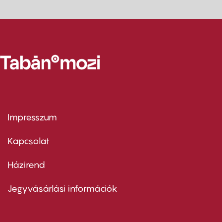
Impresszum
Footer
menu
first
Kapcsolat
Házirend
Footer
menu
second
Jegyvásárlási információk