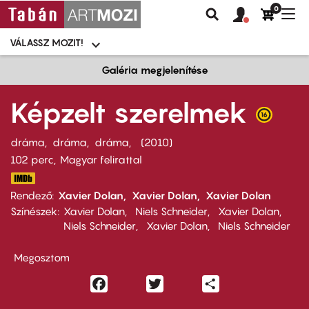
0
Felhasználói
Felhasznál
Nav
Keresés
fiók
fiók
átk
menü
menüje
VÁLASSZ MOZIT!
Moziválasztó
menü
Ugrás
Galéria megjelenítése
a
tartalomra
Képzelt szerelmek
dráma
dráma
dráma
2010
102 perc,
Magyar felirattal
Rendező
Xavier Dolan
Xavier Dolan
Xavier Dolan
Színészek
Xavier Dolan
Niels Schneider
Xavier Dolan
Niels Schneider
Xavier Dolan
Niels Schneider
Megosztom
Facebook
Twitter
Share