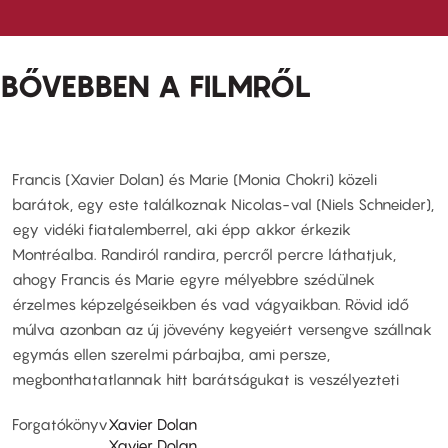
BŐVEBBEN A FILMRŐL
Francis (Xavier Dolan) és Marie (Monia Chokri) közeli
barátok, egy este találkoznak Nicolas-val (Niels Schneider),
egy vidéki fiatalemberrel, aki épp akkor érkezik
Montréalba. Randiról randira, percről percre láthatjuk,
ahogy Francis és Marie egyre mélyebbre szédülnek
érzelmes képzelgéseikben és vad vágyaikban. Rövid idő
múlva azonban az új jövevény kegyeiért versengve szállnak
egymás ellen szerelmi párbajba, ami persze,
megbonthatatlannak hitt barátságukat is veszélyezteti
Forgatókönyv
Xavier Dolan
Xavier Dolan