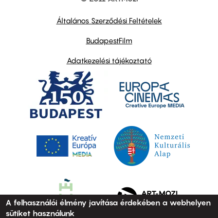
Footer
other
links
Általános Szerződési Feltételek
BudapestFilm
Adatkezelési tájékoztató
A felhasználói élmény javítása érdekében a webhelyen
sütiket használunk