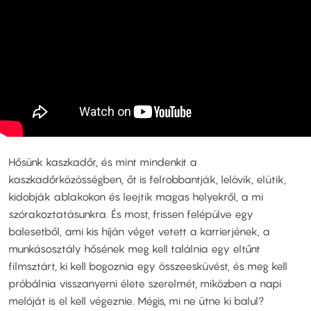
Hősünk kaszkadőr, és mint mindenkit a
kaszkadőrközösségben, őt is felrobbantják, lelövik, elütik,
kidobják ablakokon és leejtik magas helyekről, a mi
szórakoztatásunkra. És most, frissen felépülve egy
balesetből, ami kis híján véget vetett a karrierjének, a
munkásosztály hősének meg kell találnia egy eltűnt
filmsztárt, ki kell bogoznia egy összeesküvést, és meg kell
próbálnia visszanyerni élete szerelmét, miközben a napi
melóját is el kell végeznie. Mégis, mi ne ütne ki balul?