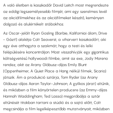
A való életben is kaszkadőr David Leitch most megrendezte
az eddigi legszemélyesebb filmjét, ami egy szerelmes levél
az akciófilmekhez és az akciófilmeket készítő, keményen
dolgozó és alulértékelt stábokhoz.
Az Oscar-jelölt Ryan Gosling (Barbie, Kaliforniai álom, Drive
- Gázt!) alakítja Colt Seaverst, a viharvert kaszkadőrt, aki
egy éve otthagyta a szakmát, hogy a testi és lelki
felépülésére koncentráljon. Most visszahívják egy gigantikus
költségvetésű hollywoodi filmbe, amit az exe, Jody Moreno
rendez, akit az Arany Glóbusz-díjas Emily Blunt
(Oppenheimer, A Quiet Place a Hang nélkül filmek, Sicario)
játszik. Ám a produkció sztárja, Tom Ryder (az Arany
Glóbusz-díjas Aaron Taylor-Johnson; A gyilkos járat) eltűnik,
és miközben a film könyörtelen producere (az Emmy-díjas
Hannah Waddingham; Ted Lasso) megpróbálja a sztár
eltűnését titokban tartani a stúdió és a sajtó előtt, Colt
megcsinálja a film legelképesztőbb mutatványait, miközben