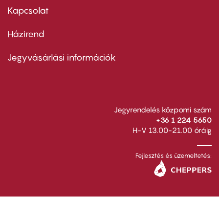
first
Kapcsolat
Házirend
Footer
menu
second
Jegyvásárlási információk
Jegyrendelés központi szám
+36 1 224 5650
H-V 13.00-21.00 óráig
Fejlesztés és üzemeltetés: