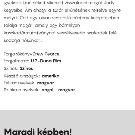
igyekszik (mérsékelt sikerrel) visszalopni magát Jody
kegyeibe. Ám ahogy a sztár eltűnésének rejtélye egyre
mélyül, Colt egy olyan vészjósló bűntény kelepcéjében
találja magát, amely egy bármilyen
kaszkadőrmutatványnál veszélyesebb szakadék felé
sodorja hősünket…
Forgatókönyv
Drew Pearce
Forgalmazó
UIP-Duna Film
Színes
Színes
Készítő országok
amerikai
Felirat nyelvek
magyar
Szinkron nyelvek
angol
magyar
Maradj képben!