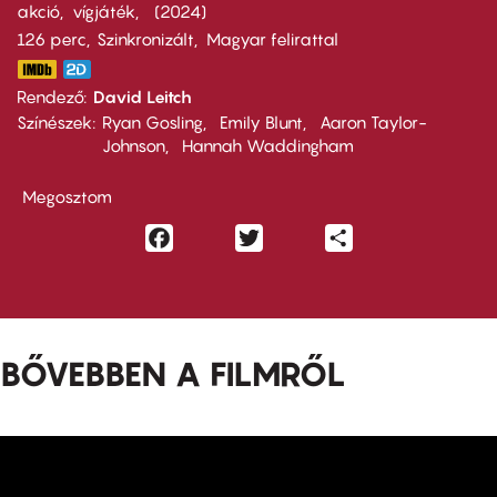
akció
vígjáték
2024
126 perc,
Szinkronizált
Magyar felirattal
Rendező
David Leitch
Színészek
Ryan Gosling
Emily Blunt
Aaron Taylor-
Johnson
Hannah Waddingham
Megosztom
Facebook
Twitter
Share
BŐVEBBEN A FILMRŐL