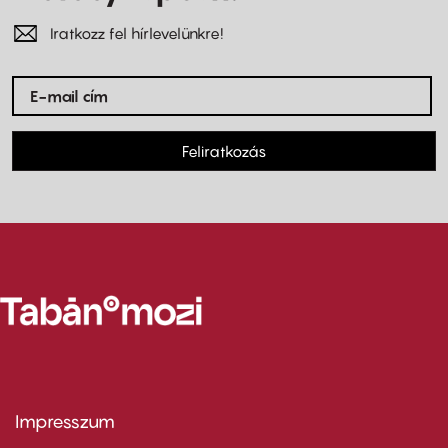
Iratkozz fel hírlevelünkre!
Feliratkozás
Impresszum
Footer
menu