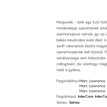
Morganék - akik egy futó hűt
mindenképp szeretnének eltűnn
szemtanújává válnak, így az
békés kisvárosba küldi őket. 
seriff rokonának kiadni magát
szerelmeseknek kell tűnniük. P
szívélyessége sem kárpótolja
csillogásért, de valahogy mégi
talál a gyilkos.
Forgatókönyv
Marc Lawrence
Marc Lawrence
Marc Lawrence
Forgalmazó
InterCom
InterC
Színes
Színes