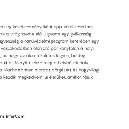
lenség következményeként épp válni készülnek -
i a világ szeme elől. Ugyanis egy gyilkosság
 ügyészség a tanúvédelmi program keretében egy
A veszekedésben élenjáró pár kénytelen a helyi
, és hogy az álca tökéletes legyen, boldog
ault és Merylt eleinte még a helybéliek naiv
 a Manhattanben maradt pörgésért és nagyvilági
s kezdik megkedvelni új életüket, amikor rájuk
om
InterCom