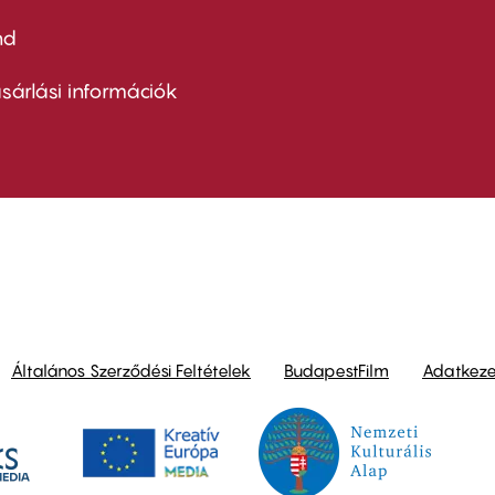
nd
ter
nu
sárlási információk
ond
Általános Szerződési Feltételek
BudapestFilm
Adatkezel