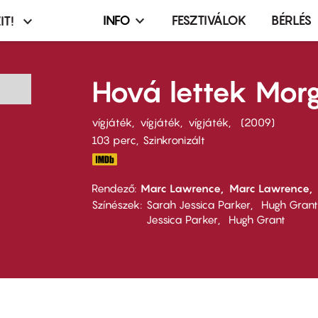
INFO
FESZTIVÁLOK
BÉRLÉS
IT!
Infó,
asztó
esemény,
terembérlés
Hová lettek Mor
menü
vígjáték
vígjáték
vígjáték
2009
103 perc,
Szinkronizált
Rendező
Marc Lawrence
Marc Lawrence
Színészek
Sarah Jessica Parker
Hugh Grant
Jessica Parker
Hugh Grant