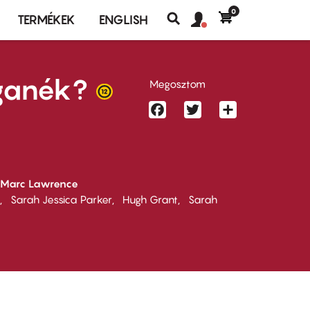
0
Felhasználó
Felhasználói
TERMÉKEK
ENGLISH
fiók
Keresés
fiók
menü
menüje
ganék?
Megosztom
Facebook
Twitter
Share
Marc Lawrence
Sarah Jessica Parker
Hugh Grant
Sarah