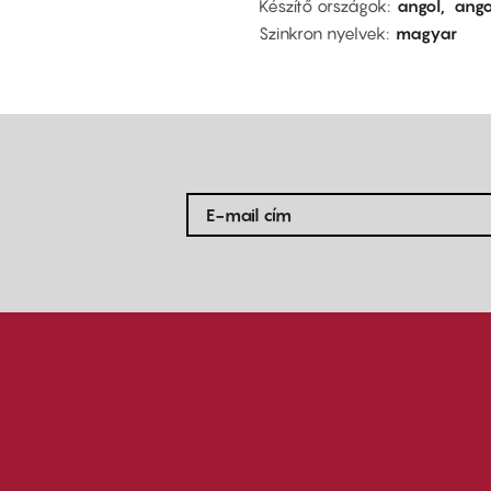
Készítő országok
angol
ango
Szinkron nyelvek
magyar