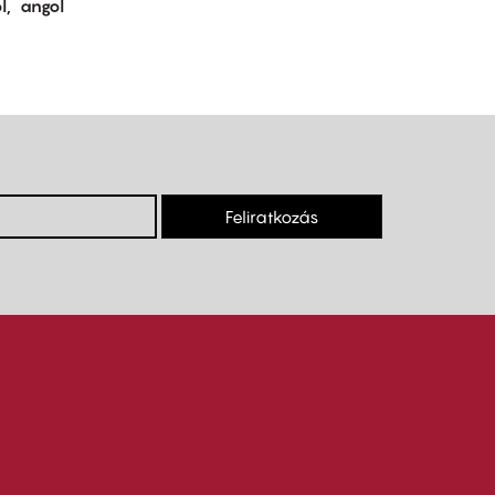
l
angol
Feliratkozás