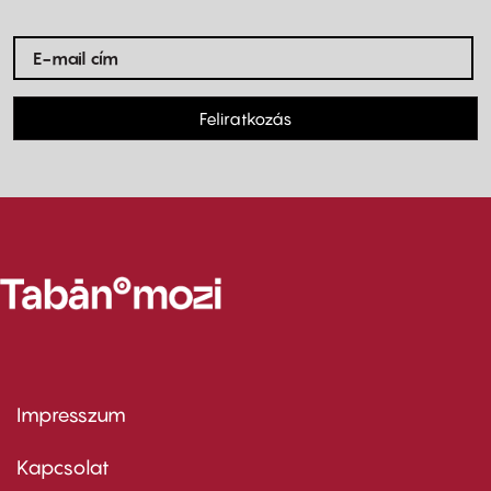
Feliratkozás
Impresszum
Footer
menu
first
Kapcsolat