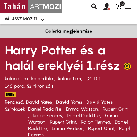
0
Felhasználói
Felhasznál
Nav
Keresés
fiók
fiók
átk
menü
menüje
VÁLASSZ MOZIT!
Moziválasztó
menü
Ugrás
Galéria megjelenítése
a
tartalomra
Harry Potter és a
halál ereklyéi 1.rész
kalandfilm
kalandfilm
kalandfilm
2010
146 perc,
Szinkronizált
Rendező
David Yates
David Yates
David Yates
Színészek
Daniel Radcliffe
Emma Watson
Rupert Grint
Ralph Fiennes
Daniel Radcliffe
Emma
Watson
Rupert Grint
Ralph Fiennes
Daniel
Radcliffe
Emma Watson
Rupert Grint
Ralph
Fiennes