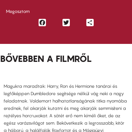
Megosztom
Facebook
Twitter
Share
BŐVEBBEN A FILMRŐL
Magukra maradtak: Harry, Ron és Hermione tanárai és
legfőképpen Dumbledore segítsége nélkül vág neki a nagy
feladatnak. Voldemort halhatatlanságának titka nyomába
erednek, fel akarják kutatni és meg akarják semmisíteni a
rejtélyes horcruxokat. A sötét erő nem kíméli őket, de az
egész varázsvilágot sem. Bekövetkezik a legrosszabb, kitör
a háború, a halálfalók Roxfortot és a Mágiaügyi