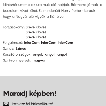
Minisztériumot is az uralmuk alá hajtják. Bármerre járnak, a
borzalom követi őket. És mindenütt Harry Pottert keresik,
hogy a Nagyúr elé vigyék a fiút élve.
Forgatókönyv
Steve Kloves
Steve Kloves
Steve Kloves
Forgalmazó
InterCom
InterCom
InterCom
Színes
Színes
Készítő országok
angol
angol
angol
Szinkron nyelvek
magyar
Maradj képben!
Iratkozz fel hírlevelünkre!