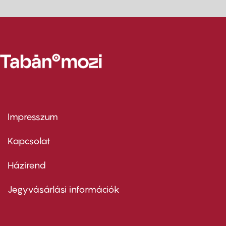
Impresszum
Footer
menu
first
Kapcsolat
Házirend
Footer
menu
second
Jegyvásárlási információk