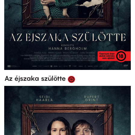
Az éjszaka szülötte