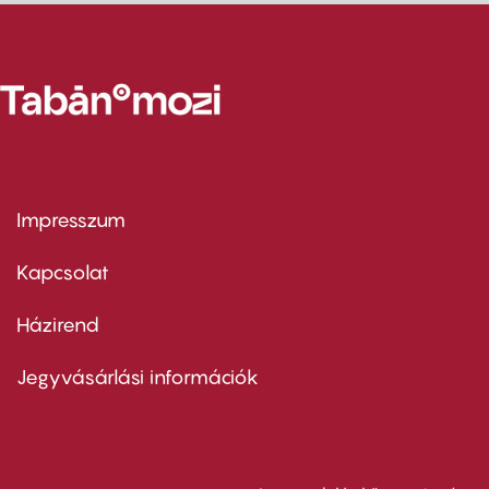
Impresszum
Footer
menu
first
Kapcsolat
Házirend
Footer
menu
second
Jegyvásárlási információk