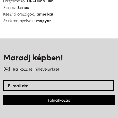
Forgalmazó
UIP-Duna Film
Színes
Színes
Készítő országok
amerikai
Szinkron nyelvek
magyar
Maradj képben!
Iratkozz fel hírlevelünkre!
Feliratkozás