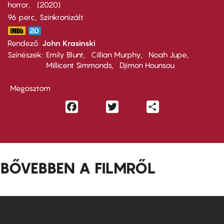
horror
2020
96 perc,
Szinkronizált
Rendező
John Krasinski
Színészek
Emily Blunt
Cillian Murphy
Noah Jupe
Millicent Simmonds
Djimon Hounsou
Megosztom
Facebook
Twitter
Share
BŐVEBBEN A FILMRŐL