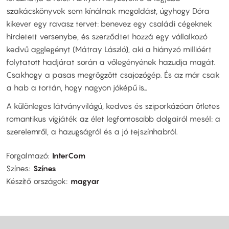
szakácskönyvek sem kínálnak megoldást, úgyhogy Dóra
kikever egy ravasz tervet: benevez egy családi cégeknek
hirdetett versenybe, és szerződtet hozzá egy vállalkozó
kedvű agglegényt (Mátray László), aki a hiányzó millióért
folytatott hadjárat során a vőlegényének hazudja magát.
Csakhogy a pasas megrögzött csajozógép. És az már csak
a hab a tortán, hogy nagyon jóképű is…
A különleges látványvilágú, kedves és sziporkázóan ötletes
romantikus vígjáték az élet legfontosabb dolgairól mesél: a
szerelemről, a hazugságról és a jó tejszínhabról.
Forgalmazó
InterCom
Színes
Színes
Készítő országok
magyar