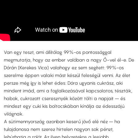
Van egy teszt, ami állítólag 99%-os pontossággal
megmutatja, hogy az ember valóban a nagy Ő-vel él-e. De
Dórán (Kerekes Vica) valahogy ez sem segített: 99%-os
szerelme éppen valaki mást készül feleségül venni. Az élet
persze még így is lehet édes: Dóra ugyanis cukrász, aki
mindent imád, ami a foglalkozásával kapcsolatos, tészták,
habok, cukrozott cseresznyék között tölti a napjait – és
mindezt egy cuki kis boltocskában kínálja az édesszájú
világnak.
A sütimennyország azonban keserű jövő elé néz – ha
tulajdonosa nem szerez hirtelen nagyon sok pénzt,
lehúzhatja a rolót. Az ilyen helyzetekre a legjobb