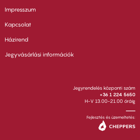
Impresszum
Footer
menu
first
Kapcsolat
Házirend
Footer
menu
second
Jegyvásárlási információk
Jegyrendelés központi szám
+36 1 224 5650
H-V 13.00-21.00 óráig
Fejlesztés és üzemeltetés: