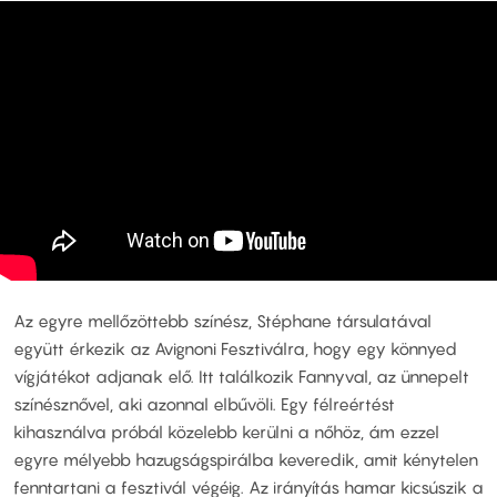
Az egyre mellőzöttebb színész, Stéphane társulatával
együtt érkezik az Avignoni Fesztiválra, hogy egy könnyed
vígjátékot adjanak elő. Itt találkozik Fannyval, az ünnepelt
színésznővel, aki azonnal elbűvöli. Egy félreértést
kihasználva próbál közelebb kerülni a nőhöz, ám ezzel
egyre mélyebb hazugságspirálba keveredik, amit kénytelen
fenntartani a fesztivál végéig. Az irányítás hamar kicsúszik a