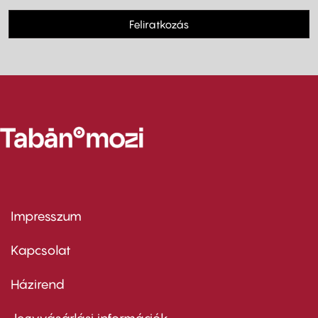
Feliratkozás
Impresszum
Footer
menu
first
Kapcsolat
Házirend
Footer
menu
second