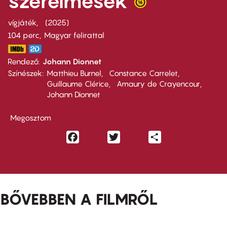
szerelmesek
vígjáték
2025
104 perc,
Magyar felirattal
Rendező
Johann Dionnet
Színészek
Matthieu Burnel
Constance Carrelet
Guillaume Clérice
Amaury de Crayencour
Johann Dionnet
Megosztom
Facebook
Twitter
Share
BŐVEBBEN A FILMRŐL