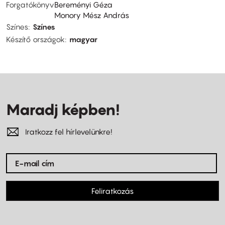
Forgatókönyv
Bereményi Géza
Monory Mész András
Színes
Színes
Készítő országok
magyar
Maradj képben!
Iratkozz fel hírlevelünkre!
Feliratkozás