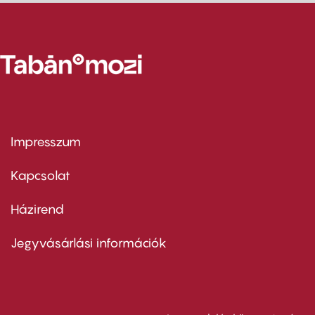
Impresszum
Footer
menu
first
Kapcsolat
Házirend
Footer
menu
second
Jegyvásárlási információk