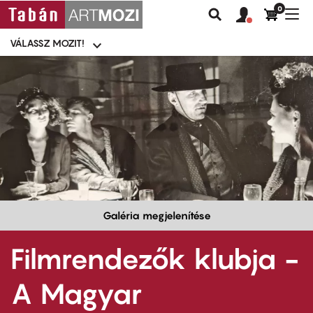
0
Felhasználói
Felhasznál
Nav
Keresés
fiók
fiók
átk
menü
menüje
VÁLASSZ MOZIT!
Moziválasztó
menü
Ugrás
a
tartalomra
Galéria megjelenítése
Filmrendezők klubja -
A Magyar