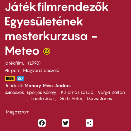
Játékfilmrendezők
Egyesületének
mesterkurzusa -
Meteo
játékfilm
1990
98 perc,
Magyarul beszélő
Rendező
Monory Mész András
Színészek
Eperjes Károly
Kistamás László
Varga Zoltán
László Judit
Geltz Péter
Derzsi János
Megosztom
Facebook
Twitter
Share