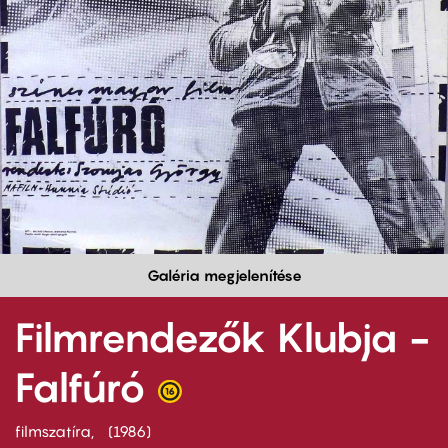
Galéria megjelenítése
Filmrendezők Klubja -
Falfúró
filmszatíra
1986