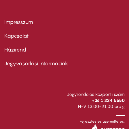
Impresszum
Footer
menu
first
Kapcsolat
Házirend
Footer
menu
second
Jegyvásárlási információk
Jegyrendelés központi szám
+36 1 224 5650
H-V 13.00-21.00 óráig
Fejlesztés és üzemeltetés: