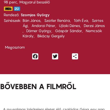
98 perc,
Magyarul beszélő
Rendező
Szomjas György
Színészek
Bán János
Szatler Renáta
Tóth Éva
Szirtes
Ági
Andorai Péter
Ujlaki Dénes
Derzsi János
Dörner György
Gáspár Sándor
Nemcsák
Károly
Bikácsy Gergely
Megosztom
Facebook
Twitter
Share
BŐVEBBEN A FILMRŐL
A nyugalmas lakótelepi életet élő, családos Géza egy nap