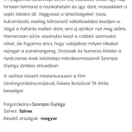
hirtelen felmond a munkahelyén és úgy dönt, maszekként a
saját lábára áll. Végigveszi a lehetőségeket: taxis,
kulcsmásoló, esetleg költöztető vállalkozásba kezdjen-e.
Végül a falfúrás mellett dönt, ami új ajtókat nyit meg előtte.
Hamarosan zűrös viszonyba kezd a csábító szomszéd
nővel, de fogalma sincs, hogy valójában milyen titkokat
rejteget a panelrengeteg. Groteszk és humoros látlelet a
nyolcvanas évek lakótelepi mikrokozmoszairól Szomjas
György játékos stílusában.
A vetítést követő mesterkurzuson a film
társforgatókönyvírójával, Fekete Ibolyával Till Attila
beszélget.
Forgatókönyv
Szomjas György
Színes
Színes
Készítő országok
magyar