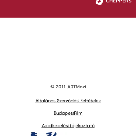
© 2011 ARTMozi
Footer
other
links
Általános Szerződési Feltételek
BudapestFilm
Adatkezelési tájékoztató