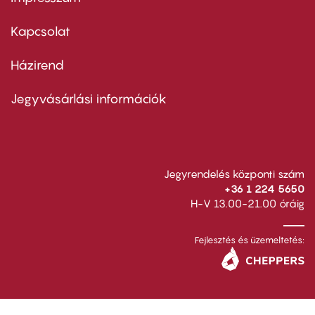
Footer
menu
first
Kapcsolat
Házirend
Footer
menu
second
Jegyvásárlási információk
Jegyrendelés központi szám
+36 1 224 5650
H-V 13.00-21.00 óráig
Fejlesztés és üzemeltetés: