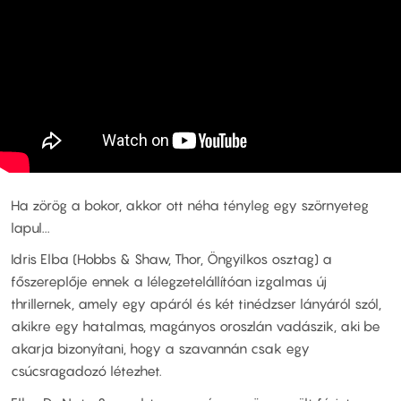
Ha zörög a bokor, akkor ott néha tényleg egy szörnyeteg
lapul...
Idris Elba (Hobbs & Shaw, Thor, Öngyilkos osztag) a
főszereplője ennek a lélegzetelállítóan izgalmas új
thrillernek, amely egy apáról és két tinédzser lányáról szól,
akikre egy hatalmas, magányos oroszlán vadászik, aki be
akarja bizonyítani, hogy a szavannán csak egy
csúcsragadozó létezhet.