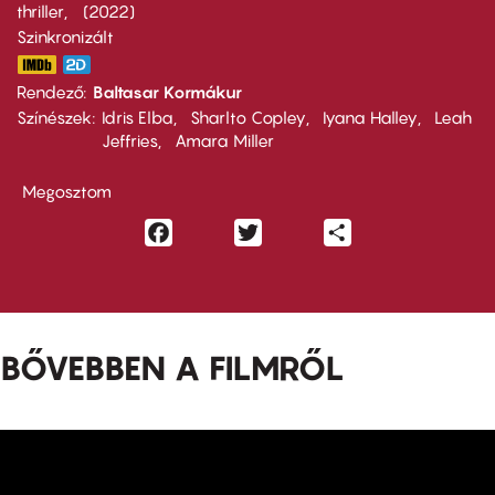
thriller
2022
Szinkronizált
Rendező
Baltasar Kormákur
Színészek
Idris Elba
Sharlto Copley
Iyana Halley
Leah
Jeffries
Amara Miller
Megosztom
Facebook
Twitter
Share
BŐVEBBEN A FILMRŐL