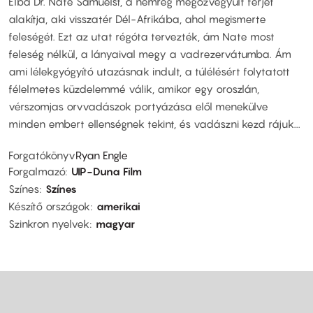
Elba Dr. Nate Samuelst, a nemrég megözvegyült férjet
alakítja, aki visszatér Dél-Afrikába, ahol megismerte
feleségét. Ezt az utat régóta tervezték, ám Nate most
feleség nélkül, a lányaival megy a vadrezervátumba. Ám
ami lélekgyógyító utazásnak indult, a túlélésért folytatott
félelmetes küzdelemmé válik, amikor egy oroszlán,
vérszomjas orvvadászok portyázása elől menekülve
minden embert ellenségnek tekint, és vadászni kezd rájuk...
Forgatókönyv
Ryan Engle
Forgalmazó
UIP-Duna Film
Színes
Színes
Készítő országok
amerikai
Szinkron nyelvek
magyar