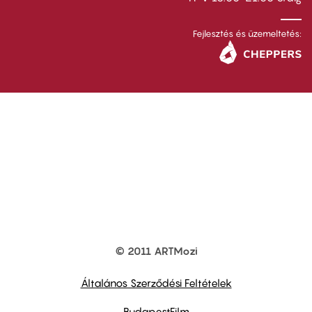
Fejlesztés és üzemeltetés:
© 2011 ARTMozi
Footer
other
links
Általános Szerződési Feltételek
BudapestFilm