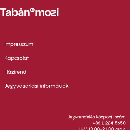
Impresszum
Footer
menu
first
Kapcsolat
Házirend
Footer
menu
second
Jegyvásárlási információk
Jegyrendelés központi szám
+36 1 224 5650
H-V 13.00-21.00 óráig