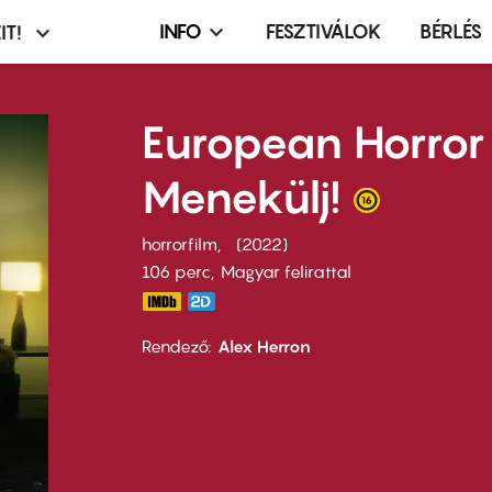
INFO
FESZTIVÁLOK
BÉRLÉS
IT!
Infó,
asztó
esemény,
terembérlés
European Horror 
menü
Menekülj!
horrorfilm
2022
106 perc,
Magyar felirattal
Rendező
Alex Herron