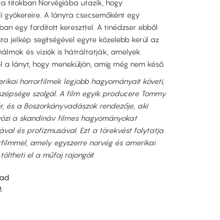
ta titokban Norvégiába utazik, hogy
i gyökereire. A lányra csecsemőként egy
an egy fordított kereszttel. A tinédzser ebből
sta jelkép segítségével egyre közelebb kerül az
álmok és víziók is hátráltatják, amelyek
el a lányt, hogy meneküljön, amíg még nem késő.
ikai horrorfilmek legjobb hagyományait követi,
 szépsége szolgál. A film egyik producere Tommy
ér, és a Boszorkányvadászok rendezője, aki
özi a skandináv filmes hagyományokat
val és profizmusával. Ezt a törekvést folytatja
rfilmmel, amely egyszerre norvég és amerikai
töltheti el a műfaj rajongóit.
tad
.