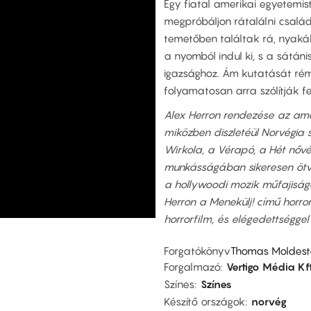
Egy fiatal amerikai egyetemis
megpróbáljon rátalálni család
temetőben találtak rá, nyakáb
a nyomból indul ki, s a sátáni
igazsághoz. Ám kutatását rém
folyamatosan arra szólítják f
Alex Herron rendezése az amer
miközben diszletéül Norvégia
Wirkola, a Vérapó, a Hét nőv
munkásságában sikeresen ötv
a hollywoodi mozik műfajiságá
Herron a Menekülj! című horro
horrorfilm, és elégedettséggel 
Forgatókönyv
Thomas Moldes
Forgalmazó
Vertigo Média Kft
Színes
Színes
Készítő országok
norvég