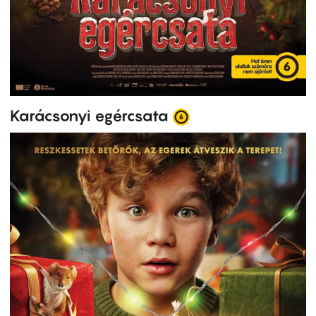
Karácsonyi egércsata