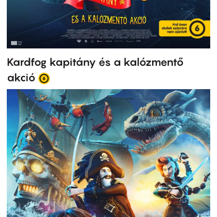
Kardfog kapitány és a kalózmentő
akció