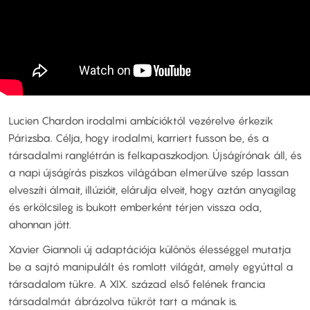
Lucien Chardon irodalmi ambícióktól vezérelve érkezik
Párizsba. Célja, hogy irodalmi, karriert fusson be, és a
társadalmi ranglétrán is felkapaszkodjon. Újságírónak áll, és
a napi újságírás piszkos világában elmerülve szép lassan
elveszíti álmait, illúzióit, elárulja elveit, hogy aztán anyagilag
és erkölcsileg is bukott emberként térjen vissza oda,
ahonnan jött.
Xavier Giannoli új adaptációja különös élességgel mutatja
be a sajtó manipulált és romlott világát, amely egyúttal a
társadalom tükre. A XIX. század első felének francia
társadalmát ábrázolva tükröt tart a mának is.