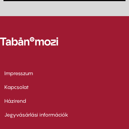
Impresszum
Footer
menu
first
Kapcsolat
Házirend
Footer
menu
second
Jegyvásárlási információk