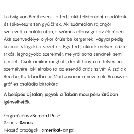
Ludwig van Beethoven - a férfi, akit félistenként csodáltak
és fékevesztetten gyűlöltek. Aki számtalan rajongót
szerezett a halála után, s számos ellenséget az életében.
Akit szenvedélyei olykor őrületbe kergettek, vágyai pedig
különös világokba vezették. Egy férfi, akinek mélyen őrizte
titkát: legnagyobb szerelmét, melyről soha senkinek sem
beszélt. Csak amikor meghalt, derült fény a rejtélyes nő
személyére, aki elrabolta az esendő óriás szívét. A szálak
Bécsbe, Karlsbadba és Martonvásárra vezetnek, Brunswick
gróf és családja birtokára.
A belépés díjtalan, jegyek a Tabán mozi pénztárában
igényelhetők.
Forgatókönyv
Bernard Rose
Színes
Színes
Készítő országok
amerikai-angol