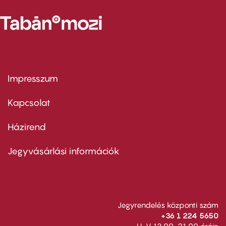
Impresszum
Footer
menu
first
Kapcsolat
Házirend
Footer
menu
second
Jegyvásárlási információk
Jegyrendelés központi szám
+36 1 224 5650