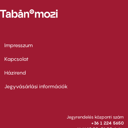
Impresszum
Footer
menu
first
Kapcsolat
Házirend
Footer
menu
second
Jegyvásárlási információk
Jegyrendelés központi szám
+36 1 224 5650