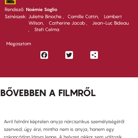
Rendező
Noémie Saglio
Színészek
Juliette Binoche
Camille Cottin
Lambert
Wilson
Catherine Jacob
Jean-Luc Bideau
Stefi Celma
Megosztom
Facebook
Twitter
Share
BŐVEBBEN A FILMRŐL
Avril felnőni képtelen anyja nárcisztikus személyiségétől
szenved, úgy érzi, mintha nem is anyja, hanem egy
rakoncátlan lánya lenne. A helyzet akkor sem változik,