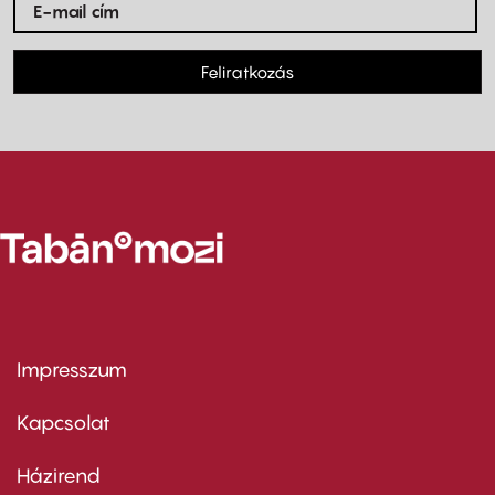
Feliratkozás
Impresszum
Footer
menu
first
Kapcsolat
Házirend
Footer