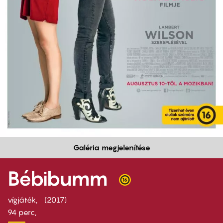
Galéria megjelenítése
Bébibumm
vígjáték
2017
94 perc,