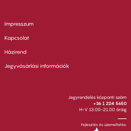
Impresszum
Footer
menu
first
Kapcsolat
Házirend
Footer
menu
second
Jegyvásárlási információk
Jegyrendelés központi szám
+36 1 224 5650
H-V 13.00-21.00 óráig
Fejlesztés és üzemeltetés: