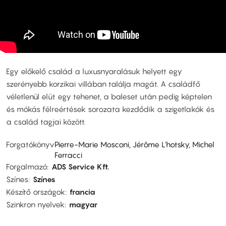
Egy előkelő család a luxusnyaralásuk helyett egy
szerényebb korzikai villában találja magát. A családfő
véletlenül elüt egy tehenet, a baleset után pedig képtelen
és mókás félreértések sorozata kezdődik a szigetlakók és
a család tagjai között.
Forgatókönyv
Pierre-Marie Mosconi, Jérôme L'hotsky, Michel
Ferracci
Forgalmazó
ADS Service Kft.
Színes
Színes
Készítő országok
francia
Szinkron nyelvek
magyar