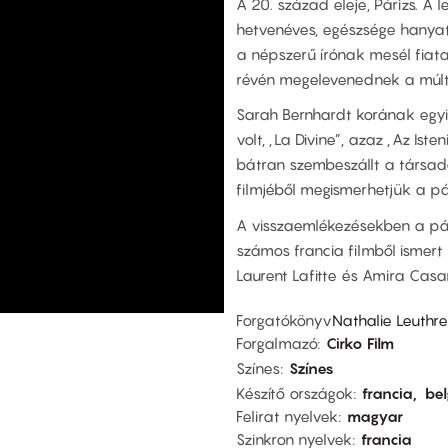
A 20. század eleje, Párizs. A 
hetvenéves, egészsége hanyat
a népszerű írónak mesél fiata
révén megelevenednek a múlt
Sarah Bernhardt korának egyik
volt, „La Divine”, azaz „Az Is
bátran szembeszállt a társada
filmjéből megismerhetjük a pá
A visszaemlékezésekben a pál
számos francia filmből ismert 
Laurent Lafitte és Amira Casar
Forgatókönyv
Nathalie Leuthre
Forgalmazó
Cirko Film
Színes
Színes
Készítő országok
francia
be
Felirat nyelvek
magyar
Szinkron nyelvek
francia