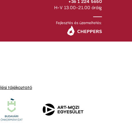
+36 1 224 5650
H-V 13.00-21.00 óráig
Fejlesztés és üzemeltetés:
ési tájékoztató