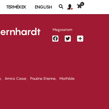
0
Felhasználó
Felhasználói
TERMÉKEK
ENGLISH
fiók
Keresés
fiók
menü
menüje
Bernhardt
Megosztom
Facebook
Twitter
Share
e
Amira Casar
Pauline Etienne
Mathilde