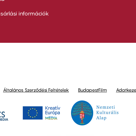
ter
nu
sárlási információk
ond
Általános Szerződési Feltételek
BudapestFilm
Adatkezel