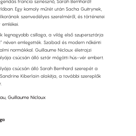
legendás francia színésznő, Sarah Bernhardt
lóban. Egy komoly műtét után Sacha Guitrynek,
lkorának szenvedélyes szerelméről, és történetei
 emlékei.
 legnagyobb csillaga, a világ első szupersztárja
teni” néven emlegették. Szabad és modern nőkénti
lmi normákkal. Guillaume Nicloux életrajzi
lyája csúcsán álló sztár mögötti hús-vér embert.
yája csúcsán álló Sarah Bernhard szerepét a
Sandrine Kiberlain alakítja, a további szereplők
.
au, Guillaume Nicloux
lga