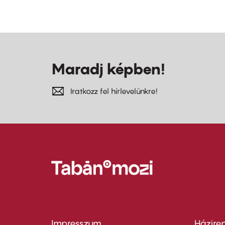
Maradj képben!
Iratkozz fel hírlevelünkre!
Impresszum
Házire