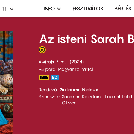
INFO
FESZTIVÁLOK
BÉRLÉS
IT!
Infó,
asztó
esemény,
terembérlés
Az isteni Sarah 
menü
életrajzi film
2024
98 perc,
Magyar felirattal
Rendező
Guillaume Nicloux
Színészek
Sandrine Kiberlain
Laurent Lafitt
Ollivier