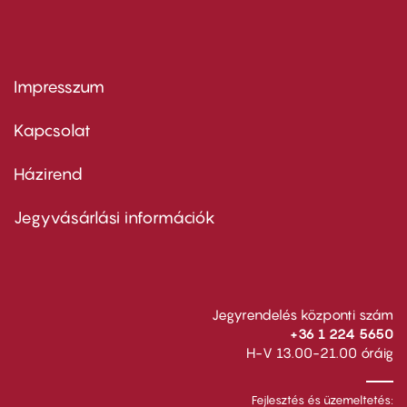
Impresszum
Footer
menu
first
Kapcsolat
Házirend
Footer
menu
second
Jegyvásárlási információk
Jegyrendelés központi szám
+36 1 224 5650
H-V 13.00-21.00 óráig
Fejlesztés és üzemeltetés: