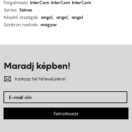
Forgalmazó
InterCom
InterCom
InterCom
Színes
Színes
Készítő országok
angol
angol
angol
Szinkron nyelvek
magyar
Maradj képben!
Iratkozz fel hírlevelünkre!
Feliratkozás