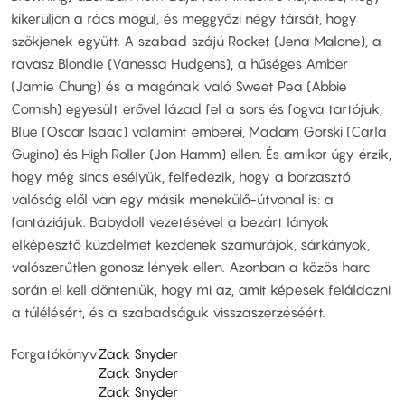
kikerüljön a rács mögül, és meggyőzi négy társát, hogy
szökjenek együtt. A szabad szájú Rocket (Jena Malone), a
ravasz Blondie (Vanessa Hudgens), a hűséges Amber
(Jamie Chung) és a magának való Sweet Pea (Abbie
Cornish) egyesült erővel lázad fel a sors és fogva tartójuk,
Blue (Oscar Isaac) valamint emberei, Madam Gorski (Carla
Gugino) és High Roller (Jon Hamm) ellen. És amikor úgy érzik,
hogy még sincs esélyük, felfedezik, hogy a borzasztó
valóság elől van egy másik menekülő-útvonal is: a
fantáziájuk. Babydoll vezetésével a bezárt lányok
elképesztő küzdelmet kezdenek szamurájok, sárkányok,
valószerűtlen gonosz lények ellen. Azonban a közös harc
során el kell dönteniük, hogy mi az, amit képesek feláldozni
a túlélésért, és a szabadságuk visszaszerzéséért.
Forgatókönyv
Zack Snyder
Zack Snyder
Zack Snyder