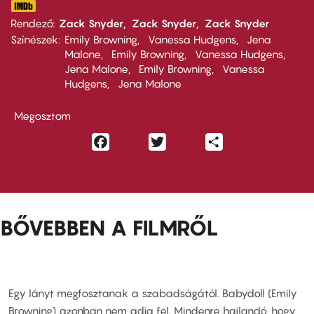
Rendező
Zack Snyder
Zack Snyder
Zack Snyder
Színészek
Emily Browning
Vanessa Hudgens
Jena
Malone
Emily Browning
Vanessa Hudgens
Jena Malone
Emily Browning
Vanessa
Hudgens
Jena Malone
Megosztom
Facebook
Twitter
Share
BŐVEBBEN A FILMRŐL
Egy lányt megfosztanak a szabadságától. Babydoll (Emily
Browning) azonban nem adja fel. Mindenre hajlandó, hogy