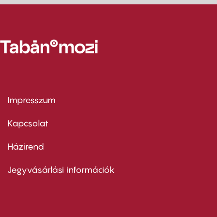
Impresszum
Footer
menu
first
Kapcsolat
Házirend
Footer
menu
second
Jegyvásárlási információk