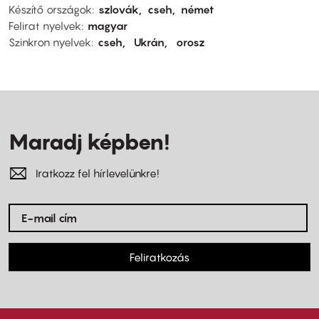
Készítő országok
szlovák
cseh
német
Felirat nyelvek
magyar
Szinkron nyelvek
cseh
Ukrán
orosz
Maradj képben!
Iratkozz fel hírlevelünkre!
Feliratkozás