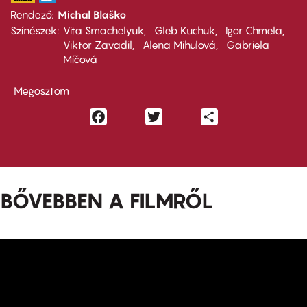
Rendező
Michal Blaško
Színészek
Vita Smachelyuk
Gleb Kuchuk
Igor Chmela
Viktor Zavadil
Alena Mihulová
Gabriela
Míčová
Megosztom
Facebook
Twitter
Share
BŐVEBBEN A FILMRŐL