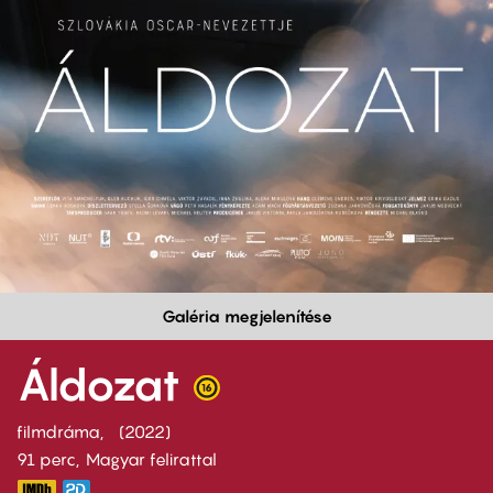
Galéria megjelenítése
Áldozat
filmdráma
2022
91 perc,
Magyar felirattal