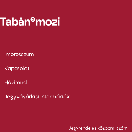
Impresszum
Footer
menu
first
Kapcsolat
Házirend
Footer
menu
second
Jegyvásárlási információk
Jegyrendelés központi szám