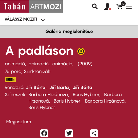
0
Felhasználói
Felhasznál
Nav
Keresés
fiók
fiók
átk
menü
menüje
VÁLASSZ MOZIT!
Moziválasztó
menü
Ugrás
Galéria megjelenítése
a
tartalomra
A padláson
animáció
animáció
animáció
2009
76 perc,
Szinkronizált
Rendező
Jiří Bárta
Jiří Bárta
Jiří Bárta
Színészek
Barbora Hrzánová
Boris Hybner
Barbora
Hrzánová
Boris Hybner
Barbora Hrzánová
Boris Hybner
Megosztom
Facebook
Twitter
Share