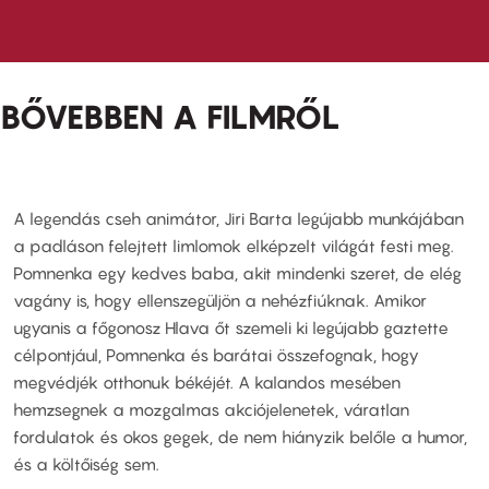
BŐVEBBEN A FILMRŐL
A legendás cseh animátor, Jiri Barta legújabb munkájában
a padláson felejtett limlomok elképzelt világát festi meg.
Pomnenka egy kedves baba, akit mindenki szeret, de elég
vagány is, hogy ellenszegüljön a nehézfiúknak. Amikor
ugyanis a főgonosz Hlava őt szemeli ki legújabb gaztette
célpontjául, Pomnenka és barátai összefognak, hogy
megvédjék otthonuk békéjét. A kalandos mesében
hemzsegnek a mozgalmas akciójelenetek, váratlan
fordulatok és okos gegek, de nem hiányzik belőle a humor,
és a költőiség sem.