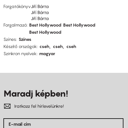
Forgatókönyv
Jiří Bárta
Jiří Bárta
Jiří Bárta
Forgalmazó
Best Hollywood
Best Hollywood
Best Hollywood
Színes
Színes
Készítő országok
cseh
cseh
cseh
Szinkron nyelvek
magyar
Maradj képben!
Iratkozz fel hírlevelünkre!