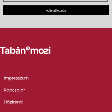
Feliratkozás
Impresszum
Footer
menu
first
Kapcsolat
Házirend
Footer
menu
second