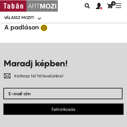
0
Felhasználói
Felhasznál
Nav
Keresés
fiók
fiók
átk
menü
menüje
VÁLASSZ MOZIT!
Moziválasztó
menü
Ugrás
A padláson
a
tartalomra
Maradj képben!
Iratkozz fel hírlevelünkre!
Feliratkozás