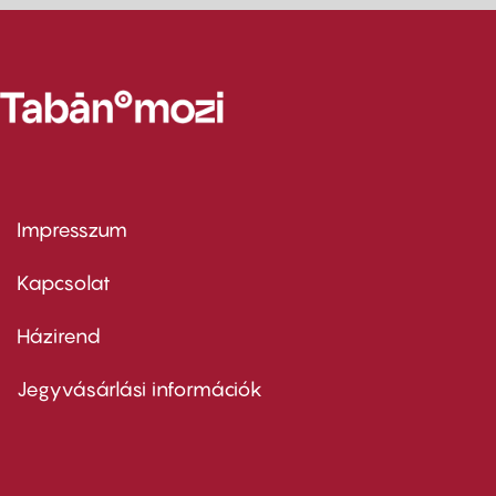
Impresszum
Footer
menu
first
Kapcsolat
Házirend
Footer
menu
second
Jegyvásárlási információk