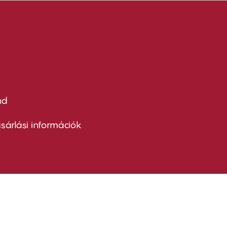
nd
ter
nu
sárlási információk
ond