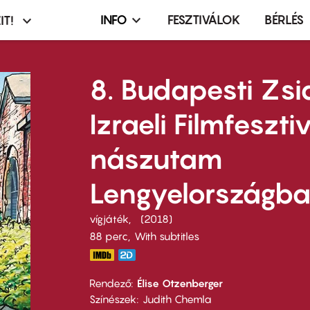
INFO
FESZTIVÁLOK
BÉRLÉS
IT!
Infó,
asztó
esemény,
terembérlés
8. Budapesti Zsi
menü
Izraeli Filmfeszti
nászutam
Lengyelországb
vígjáték
2018
88 perc,
With subtitles
Rendező
Élise Otzenberger
Színészek
Judith Chemla