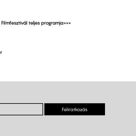
i Filmfesztivál teljes programja>>>
r
Feliratkozás