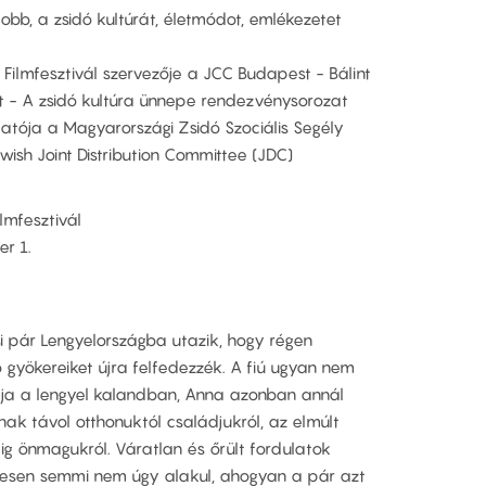
jobb, a zsidó kultúrát, életmódot, emlékezetet
i Filmfesztivál szervezője a JCC Budapest - Bálint
st - A zsidó kultúra ünnepe rendezvénysorozat
atója a Magyarországi Zsidó Szociális Segély
wish Joint Distribution Committee (JDC)
lmfesztivál​
 1.​
i pár Lengyelországba utazik, hogy régen
ó gyökereiket újra felfedezzék. A fiú ugyan nem
átja a lengyel kalandban, Anna azonban annál
nak távol otthonuktól családjukról, az elmúlt
ig önmagukról. Váratlan és őrült fordulatok
tesen semmi nem úgy alakul, ahogyan a pár azt