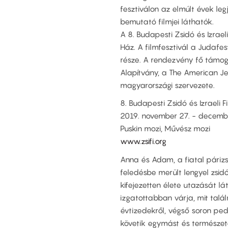
fesztiválon az elmúlt évek leg
bemutató filmjei láthatók.
A 8. Budapesti Zsidó és Izrael
Ház. A filmfesztivál a Judafe
része. A rendezvény fő támog
Alapítvány, a The American Je
magyarországi szervezete.​​
8. Budapesti Zsidó és Izraeli Fi
2019. november 27. - december
Puskin mozi, Művész mozi​
www.zsifi.org
Anna és Adam, a fiatal párizs
feledésbe merült lengyel zsid
kifejezetten élete utazását l
izgatottabban várja, mit talál
évtizedekről, végső soron ped
követik egymást és természe