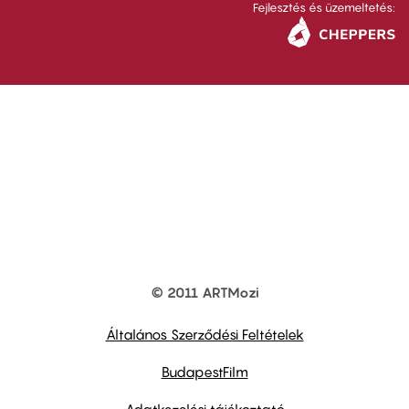
Fejlesztés és üzemeltetés:
© 2011 ARTMozi
Footer
other
links
Általános Szerződési Feltételek
BudapestFilm
Adatkezelési tájékoztató