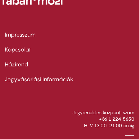
Impresszum
Footer
menu
first
Kapcsolat
Házirend
Footer
menu
second
Jegyvásárlási információk
Jegyrendelés központi szám
+36 1 224 5650
H-V 13.00-21.00 óráig