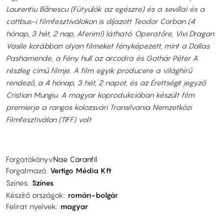
Laurentiu Bãnescu (Fütyülök az egészre) és a sevillai és a
cottbus-i filmfesztiválokon is díjazott Teodor Corban (4
hónap, 3 hét, 2 nap, Aferim!) látható. Operatőre, Vivi Dragan
Vasile korábban olyan filmeket fényképezett, mint a Dallas
Pashamende, a Fény hull az arcodra és Gothár Péter A
részleg című filmje. A film egyik producere a világhírű
rendező, a 4 hónap, 3 hét, 2 napot, és az Érettségit jegyző
Cristian Mungiu. A magyar koprodukcióban készült film
premierje a rangos kolozsvári Transilvania Nemzetközi
Filmfesztiválon (TIFF) volt
Forgatókönyv
Nae Caranfil
Forgalmazó
Vertigo Média Kft
Színes
Színes
Készítő országok
román-bolgár
Felirat nyelvek
magyar