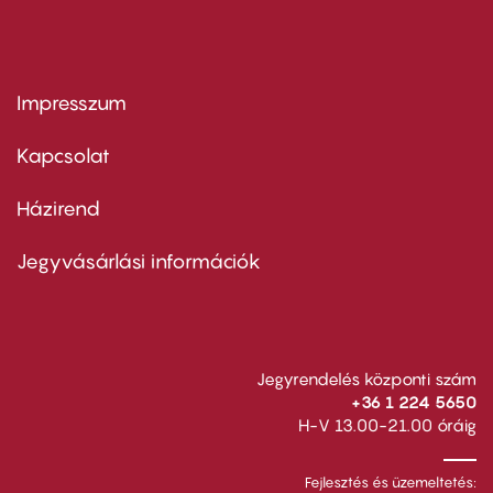
Impresszum
Footer
menu
first
Kapcsolat
Házirend
Footer
menu
second
Jegyvásárlási információk
Jegyrendelés központi szám
+36 1 224 5650
H-V 13.00-21.00 óráig
Fejlesztés és üzemeltetés: