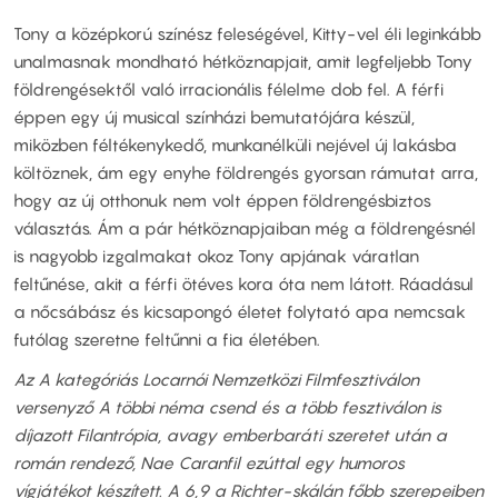
Tony a középkorú színész feleségével, Kitty-vel éli leginkább
unalmasnak mondható hétköznapjait, amit legfeljebb Tony
földrengésektől való irracionális félelme dob fel. A férfi
éppen egy új musical színházi bemutatójára készül,
miközben féltékenykedő, munkanélküli nejével új lakásba
költöznek, ám egy enyhe földrengés gyorsan rámutat arra,
hogy az új otthonuk nem volt éppen földrengésbiztos
választás. Ám a pár hétköznapjaiban még a földrengésnél
is nagyobb izgalmakat okoz Tony apjának váratlan
feltűnése, akit a férfi ötéves kora óta nem látott. Ráadásul
a nőcsábász és kicsapongó életet folytató apa nemcsak
futólag szeretne feltűnni a fia életében.
Az A kategóriás Locarnói Nemzetközi Filmfesztiválon
versenyző A többi néma csend és a több fesztiválon is
díjazott Filantrópia, avagy emberbaráti szeretet után a
román rendező, Nae Caranfil ezúttal egy humoros
vígjátékot készített. A 6,9 a Richter-skálán főbb szerepeiben