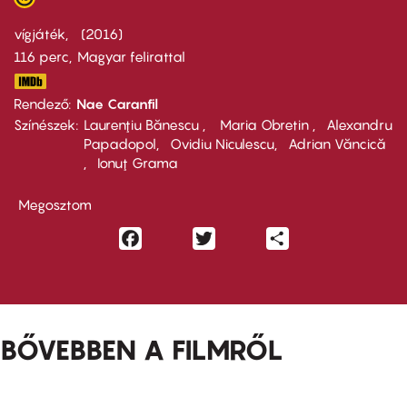
vígjáték
2016
116 perc,
Magyar felirattal
Rendező
Nae Caranfil
Színészek
Laurenţiu Bănescu
Maria Obretin
Alexandru
Papadopol
Ovidiu Niculescu
Adrian Văncică
Ionuţ Grama
Megosztom
Facebook
Twitter
Share
BŐVEBBEN A FILMRŐL