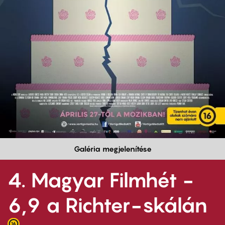
Galéria megjelenítése
4. Magyar Filmhét -
6,9 a Richter-skálán