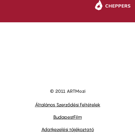
© 2011 ARTMozi
Footer
other
links
Általános Szerződési Feltételek
BudapestFilm
Adatkezelési tájékoztató