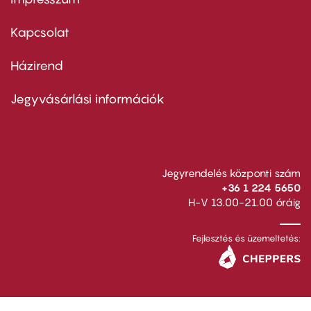
Footer
menu
first
Kapcsolat
Házirend
Footer
menu
second
Jegyvásárlási információk
Jegyrendelés központi szám
+36 1 224 5650
H-V 13.00-21.00 óráig
Fejlesztés és üzemeltetés: