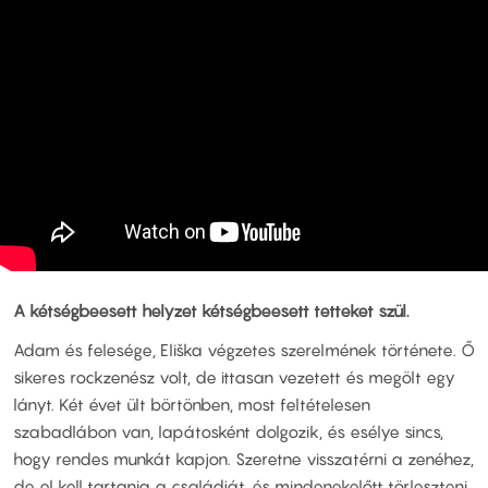
A kétségbeesett helyzet kétségbeesett tetteket szül.
Adam és felesége, Eliška végzetes szerelmének története. Ő
sikeres rockzenész volt, de ittasan vezetett és megölt egy
lányt. Két évet ült börtönben, most feltételesen
szabadlábon van, lapátosként dolgozik, és esélye sincs,
hogy rendes munkát kapjon. Szeretne visszatérni a zenéhez,
de el kell tartania a családját, és mindenekelőtt törleszteni