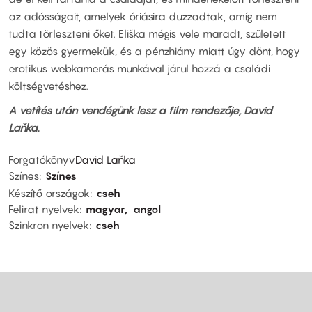
az adósságait, amelyek óriásira duzzadtak, amíg nem
tudta törleszteni őket. Eliška mégis vele maradt, született
egy közös gyermekük, és a pénzhiány miatt úgy dönt, hogy
erotikus webkamerás munkával járul hozzá a családi
költségvetéshez.
A vetítés után vendégünk lesz a film rendezője, David
Laňka.
Forgatókönyv
David Laňka
Színes
Színes
Készítő országok
cseh
Felirat nyelvek
magyar
angol
Szinkron nyelvek
cseh