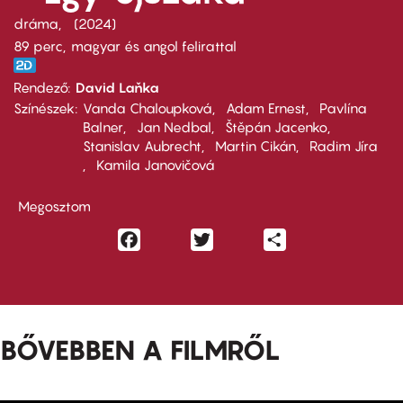
dráma
2024
89 perc,
magyar és angol felirattal
Rendező
David Laňka
Színészek
Vanda Chaloupková
Adam Ernest
Pavlína
Balner
Jan Nedbal
Štěpán Jacenko
Stanislav Aubrecht
Martin Cikán
Radim Jíra
Kamila Janovičová
Megosztom
Facebook
Twitter
Share
BŐVEBBEN A FILMRŐL