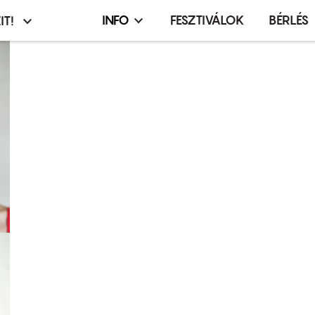
INFO
FESZTIVÁLOK
BÉRLÉS
IT!
Infó,
asztó
esemény,
terembérlés
menü