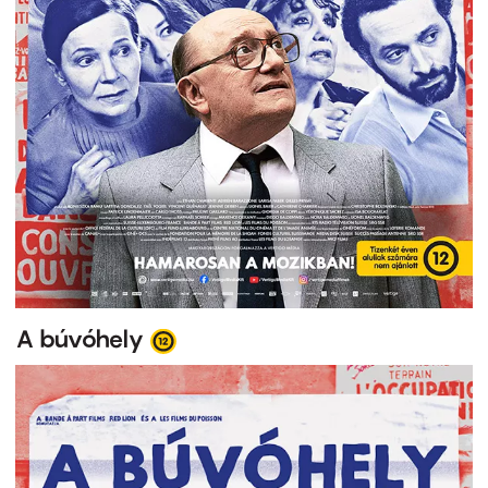
A búvóhely