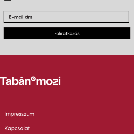
Feliratkozás
Impresszum
Footer
menu
first
Kapcsolat