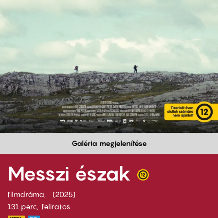
Galéria megjelenítése
Messzi észak
filmdráma
2025
131 perc,
feliratos