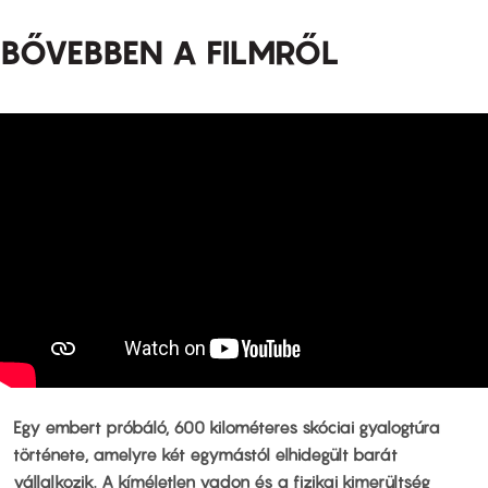
BŐVEBBEN A FILMRŐL
Egy embert próbáló, 600 kilométeres skóciai gyalogtúra
története, amelyre két egymástól elhidegült barát
vállalkozik. A kíméletlen vadon és a fizikai kimerültség