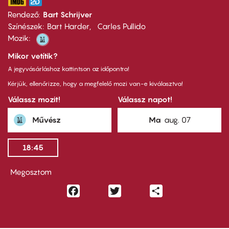
Rendező
Bart Schrijver
Színészek
Bart Harder
Carles Pullido
Mozik:
Mikor vetítik?
A jegyvásárláshoz kattintson az időpontra!
Kérjük, ellenőrizze, hogy a megfelelő mozi van-e kiválasztva!
Válassz mozit!
Válassz napot!
Művész
Ma
aug. 07
18:45
Megosztom
Facebook
Twitter
Share