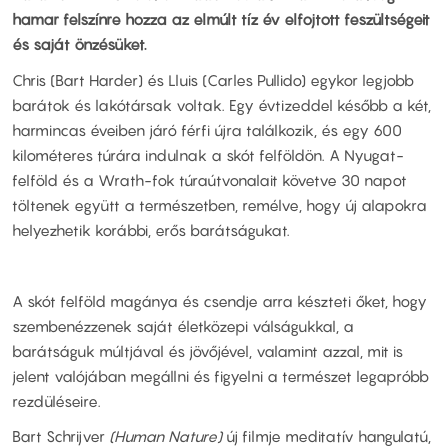
hamar felszínre hozza az elmúlt tíz év elfojtott feszültségeit
és saját önzésüket.
Chris (Bart Harder) és Lluis (Carles Pullido) egykor legjobb
barátok és lakótársak voltak. Egy évtizeddel később a két,
harmincas éveiben járó férfi újra találkozik, és egy 600
kilométeres túrára indulnak a skót felföldön. A Nyugat-
felföld és a Wrath-fok túraútvonalait követve 30 napot
töltenek együtt a természetben, remélve, hogy új alapokra
helyezhetik korábbi, erős barátságukat.
A skót felföld magánya és csendje arra készteti őket, hogy
szembenézzenek saját életközepi válságukkal, a
barátságuk múltjával és jövőjével, valamint azzal, mit is
jelent valójában megállni és figyelni a természet legapróbb
rezdüléseire.
Bart Schrijver
(Human Nature)
új filmje meditatív hangulatú,