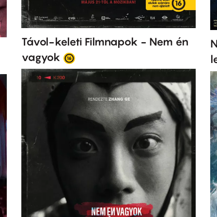
Távol-keleti Filmnapok - Nem én
N
vagyok
l