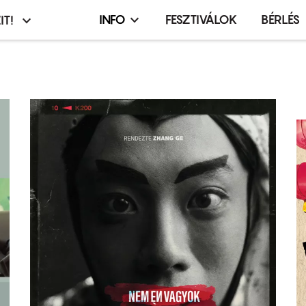
INFO
FESZTIVÁLOK
BÉRLÉS
IT!
Infó,
asztó
esemény,
terembérlés
menü