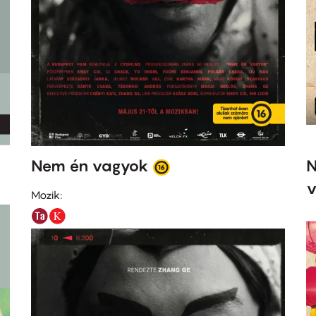
k
Nem én vagyok
N
v
Mozik: