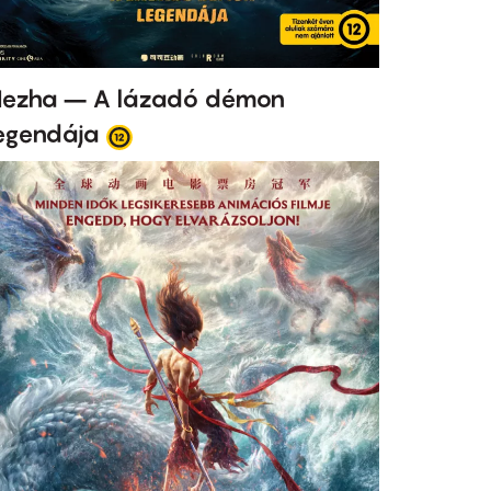
ezha – A lázadó démon
egendája