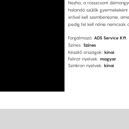
Nezha, a rosszcsont démongyer
halandó szülők gyermekeként v
erővel kell szembenéznie, ame
pedig fel kell nőnie nemcsak a
Forgalmazó
ADS Service Kft
Színes
Színes
Készítő országok
kínai
Felirat nyelvek
magyar
Szinkron nyelvek
kínai