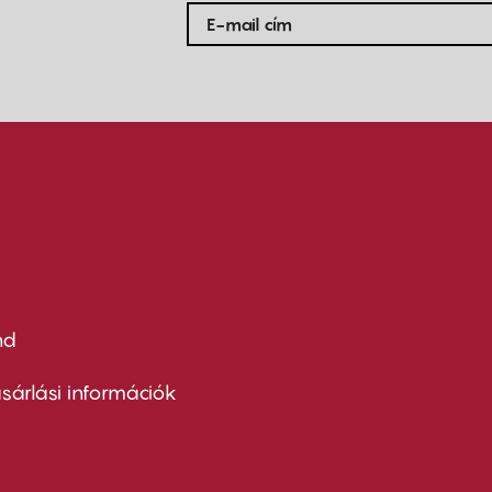
nd
ter
nu
sárlási információk
ond