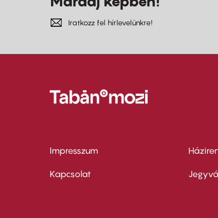
Maradj képben!
Iratkozz fel hírlevelünkre!
Impresszum
Házire
Footer
Foo
menu
me
Kapcsolat
Jegyvá
first
sec