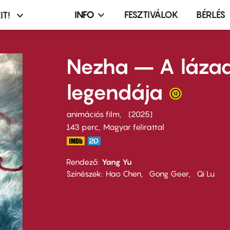
INFO
FESZTIVÁLOK
BÉRLÉS
IT!
Infó,
asztó
esemény,
terembérlés
Nezha – A láza
menü
legendája
animációs film
2025
143 perc,
Magyar felirattal
Rendező
Yang Yu
Színészek
Hao Chen
Gong Geer
Qi Lu