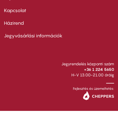
menu
first
Kapcsolat
Házirend
Footer
menu
second
Jegyvásárlási információk
Jegyrendelés központi szám
+36 1 224 5650
H-V 13.00-21.00 óráig
Fejlesztés és üzemeltetés: