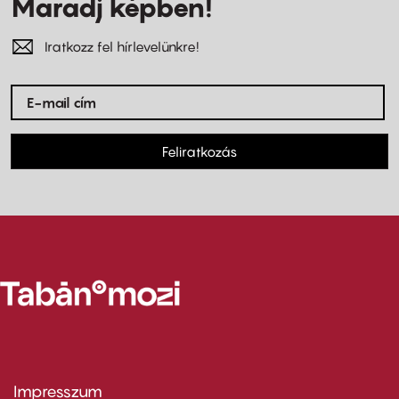
Maradj képben!
Iratkozz fel hírlevelünkre!
Feliratkozás
Impresszum
Footer