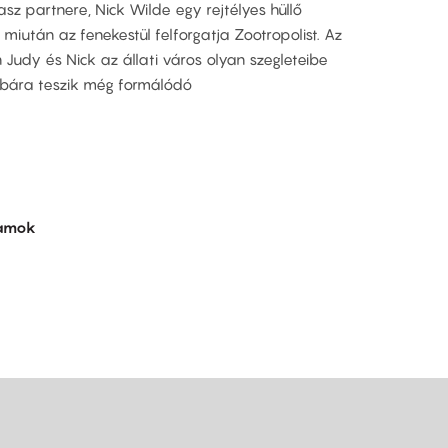
z partnere, Nick Wilde egy rejtélyes hüllő
iután az fenekestül felforgatja Zootropolist. Az
 Judy és Nick az állati város olyan szegleteibe
óbára teszik még formálódó
lamok