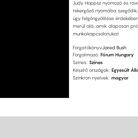
Judy Hoppsz nyomozó és ravas
tekergőző nyomába szegődik, m
ügy felgöngyölítése érdekében
merül alá, amik alaposan pr
munkakapcsolatukat.
Forgatókönyv
Jared Bush
Forgalmazó
Fórum Hungary
Színes
Színes
Készítő országok
Egyesült Ál
Szinkron nyelvek
magyar