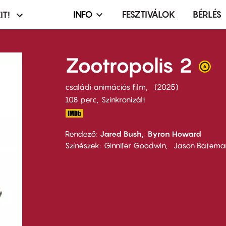
INFO
FESZTIVÁLOK
BÉRLÉS
IT!
Infó,
asztó
esemény,
terembérlés
Zootropolis 2
menü
családi animációs film
2025
108 perc,
Szinkronizált
Rendező
Jared Bush
Byron Howard
Színészek
Ginnifer Goodwin
Jason Batema