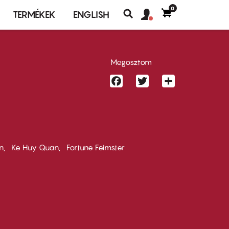
0
Felhasználó
Felhasználói
TERMÉKEK
ENGLISH
fiók
Keresés
fiók
menü
menüje
Megosztom
Facebook
Twitter
Share
n
Ke Huy Quan
Fortune Feimster