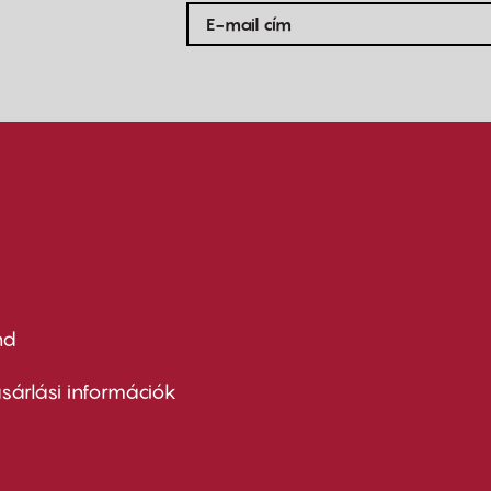
nd
ter
nu
sárlási információk
ond