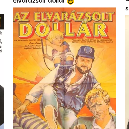
elvarázsolt dollár
s