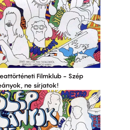
eattörténeti Filmklub - Szép
eányok, ne sírjatok!