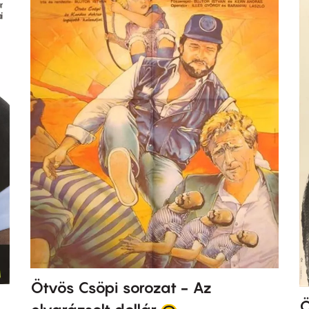
Ötvös Csöpi sorozat - Az
Ö