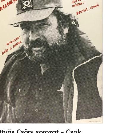
tvös Csöpi sorozat - Csak