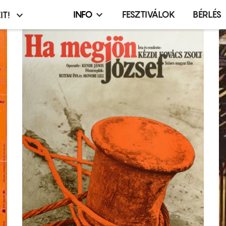
INFO
FESZTIVÁLOK
BÉRLÉS
IT!
Infó,
asztó
esemény,
terembérlés
menü