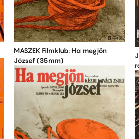
MASZEK Filmklub: Ha megjön
J
József (35mm)
r