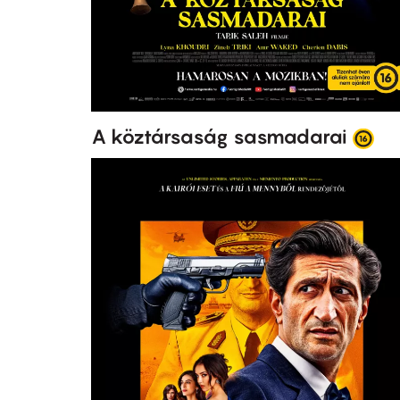
A köztársaság sasmadarai