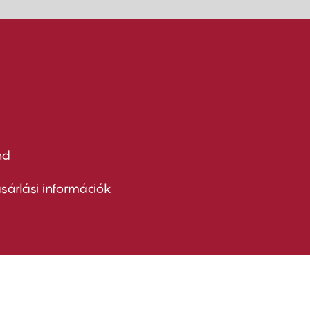
nd
ter
nu
sárlási információk
ond