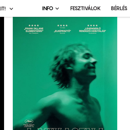
INFO
FESZTIVÁLOK
BÉRLÉS
IT!
Infó,
asztó
esemény,
terembérlés
menü