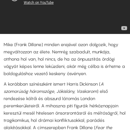
Mike (Frank Dillane) minden erejével azon dolgozik, hogy
megváltozzon az élete. Nemrég szabadult, munkája,
otthona hol van, hol nincs, de ha az önpusztítás ördögi
vágyát képes lenne leküzdeni, akár még célba is érhetne a
boldoguláshoz vezető keskeny ösvényen.
A korábban színészként ismert Harris Dickinson (
A
szomorúság háromszöge, Jókislány, Vaskarom
) első
rendezése költői és abszurd látomás London
peremkerületeiről. A mihaszna piti figurák hétköznapjain
keresztül mesél hitelesen önsorsrontásról és méltóságról, hol
tragikomikus, hol drámai konfliktusokkal, parádés
alakításokkal. A címszerepben Frank Dillane (
Fear the