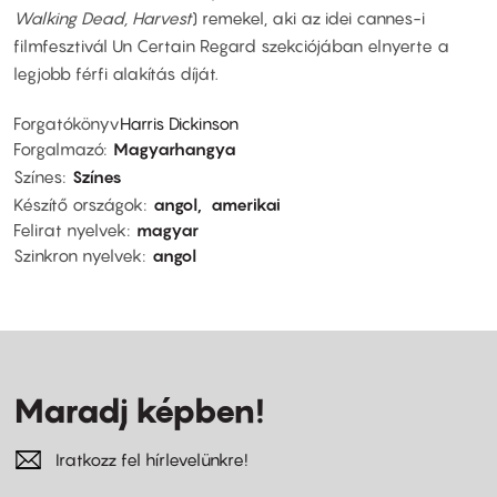
Walking Dead, Harvest
) remekel, aki az idei cannes-i
filmfesztivál Un Certain Regard szekciójában elnyerte a
legjobb férfi alakítás díját.
Forgatókönyv
Harris Dickinson
Forgalmazó
Magyarhangya
Színes
Színes
Készítő országok
angol
amerikai
Felirat nyelvek
magyar
Szinkron nyelvek
angol
Maradj képben!
Iratkozz fel hírlevelünkre!