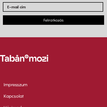
Feliratkozás
Impresszum
Footer
menu
first
Kapcsolat