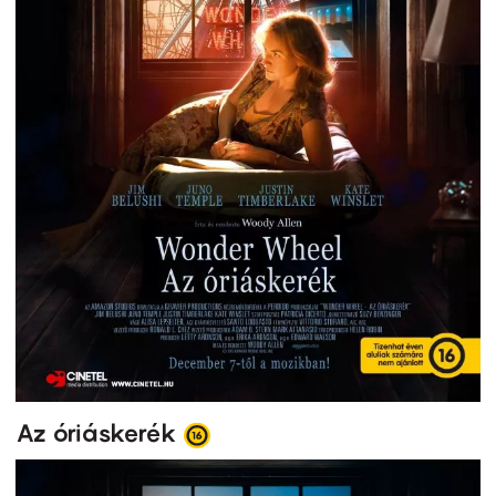
Az óriáskerék