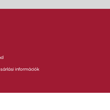
nd
ter
nu
sárlási információk
ond