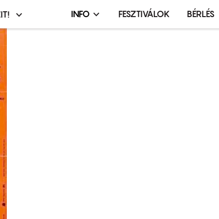
INFO
FESZTIVÁLOK
BÉRLÉS
IT!
Infó,
asztó
esemény,
terembérlés
menü